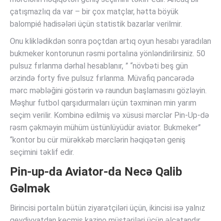
çatışmazlıq da var – bir çox matçlar, hətta böyük
balompié hadisələri üçün statistik bazarlar verilmir.
Onu kliklədikdən sonra poçtdan artıq oyun hesabı yaradılan
bukmeker kontorunun rəsmi portalına yönləndirilirsiniz. 50
pulsuz fırlanma dərhal hesablanır, ” “növbəti beş gün
ərzində forty five pulsuz fırlanma. Müvafiq pəncərədə
mərc məbləğini göstərin və raundun başlamasını gözləyin.
Məşhur futbol qarşıdurmaları üçün təxminən min yarım
seçim verilir. Kombinə edilmiş və xüsusi mərclər Pin-Up-də
rəsm çəkməyin mühüm üstünlüyüdür aviator. Bukmeker”
“kontor bu cür mürəkkəb mərclərin həqiqətən geniş
seçimini təklif edir.
Pin-up-da Aviator-da Necə Qalib
Gəlmək
Birincisi portalın bütün ziyarətçiləri üçün, ikincisi isə yalnız
qeydiyyatdan keçmiş kazino müştəriləri üçün əlçatandır.