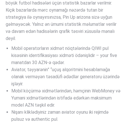
böyük futbol hadisələri üçün statistik bazarlar verilmir.
Kiçik bazarlarda mərc oynamağı nəzərdə tutan bir
strategiya ilə oynayırsınızsa, Pin Up arizona sizə uyğun
gəlməyəcək. Yalnız ən ümumi statistik məlumatlar verilir
və davam edən hadisələrin qrafik təsviri xüsusilə mənalı
deyil.
Mobil operatorların xidmət nöqtələrində QIWI pul
kisəsinin identifikasiyası xidməti ödənişlidir – your five
manatdan 30 AZN-ə qədər.
Aviator, təyyarənin” “uçuş alqoritmini hesablamağa
olanak verməyən təsadüfi ədədlər generatoru üzərində
işləyir.
Mobil köçürmə xidmətlərindən, həmçinin WebMoney və
Yumani xidmətlərindən istifadə edərkən maksimum
model AZN təşkil edir.
Nişanı kliklədiyiniz zaman aviator oyunu iki rejimdə
pulsuz və authentic pul.