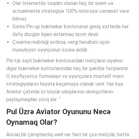
Olar İnternetdə təqdim olunan heç bir sxem və
actualmente strategiya 100% nəticəyə zəmanət verə
bilməz.
Sonra Pin-up bukmeker kontorunun geniş xəttində hər
dəfə düzgün liqanı axtarmaq lazım deyil.
Çıxarma məbləği azdırsa, vergi hesabatı üçün
məsuliyyət oyunçunun özünə aiddir.
Pin-Up saylı bukmeker kontorundakı matçların siyahısı
digər bukmeker kontorlarından heç bir şəkildə fərqlənmir.
O, keyfiyyətcə formalaşır və oyunçulara müxtəlif mərc
strategiyalarını həyata keçirməyə olanak verir. Hər kəs
Aviator çatında öz böyük uduşlarının skrinşotlarını
paylaşmaqdan zövq alır. ”
Pul Üzrə Avi̇ator Oyununu Necə
Oynamaq Olar?
Ancaq bir çatışmazlıq weil var fast bir çox matçlar, hətta