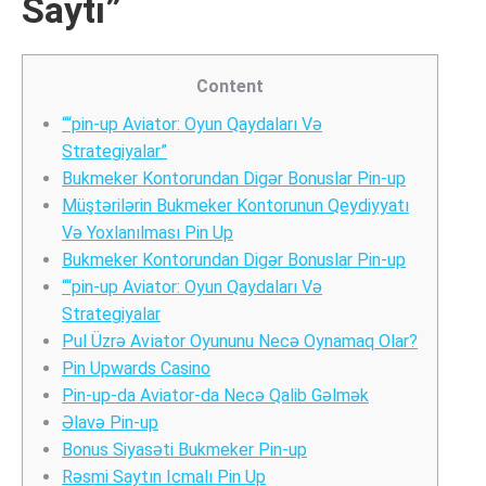
Saytı”
Content
““pin-up Aviator: Oyun Qaydaları Və
Strategiyalar”
Bukmeker Kontorundan Digər Bonuslar Pin-up
Müştərilərin Bukmeker Kontorunun Qeydiyyatı
Və Yoxlanılması Pin Up
Bukmeker Kontorundan Digər Bonuslar Pin-up
““pin-up Aviator: Oyun Qaydaları Və
Strategiyalar
Pul Üzrə Avi̇ator Oyununu Necə Oynamaq Olar?
Pin Upwards Casino
Pin-up-da Aviator-da Necə Qalib Gəlmək
Əlavə Pin-up
Bonus Siyasəti Bukmeker Pin-up
Rəsmi Saytın Icmalı Pin Up