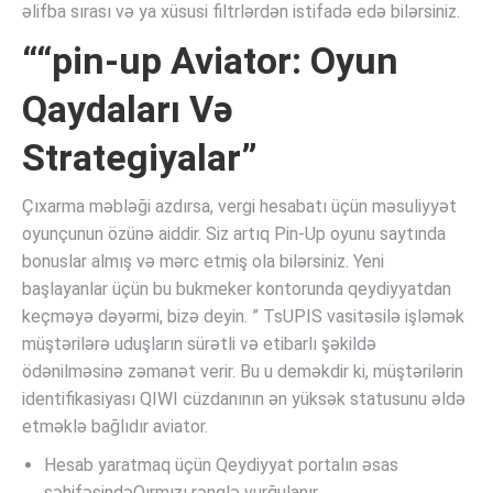
əlifba sırası və ya xüsusi filtrlərdən istifadə edə bilərsiniz.
““pin-up Aviator: Oyun
Qaydaları Və
Strategiyalar”
Çıxarma məbləği azdırsa, vergi hesabatı üçün məsuliyyət
oyunçunun özünə aiddir. Siz artıq Pin-Up oyunu saytında
bonuslar almış və mərc etmiş ola bilərsiniz. Yeni
başlayanlar üçün bu bukmeker kontorunda qeydiyyatdan
keçməyə dəyərmi, bizə deyin. ” TsUPIS vasitəsilə işləmək
müştərilərə uduşların sürətli və etibarlı şəkildə
ödənilməsinə zəmanət verir. Bu u deməkdir ki, müştərilərin
identifikasiyası QIWI cüzdanının ən yüksək statusunu əldə
etməklə bağlıdır aviator.
Hesab yaratmaq üçün Qeydiyyat portalın əsas
səhifəsindəQırmızı rənglə vurğulanır.