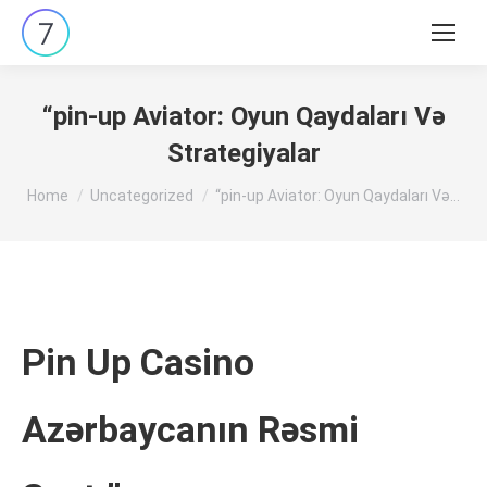
Search:
“pin-up Aviator: Oyun Qaydaları Və
Strategiyalar
You are here:
Home
Uncategorized
“pin-up Aviator: Oyun Qaydaları Və…
Pin Up Casino ️
Azərbaycanın Rəsmi