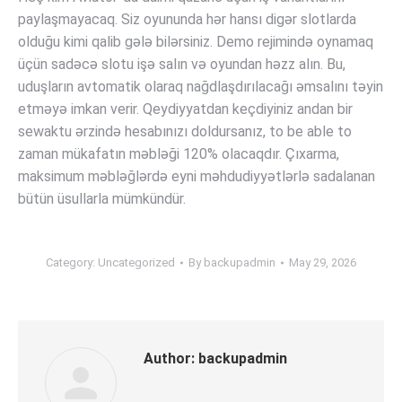
paylaşmayacaq. Siz oyununda hər hansı digər slotlarda
olduğu kimi qalib gələ bilərsiniz. Demo rejimində oynamaq
üçün sadəcə slotu işə salın və oyundan həzz alın. Bu,
uduşların avtomatik olaraq nağdlaşdırılacağı əmsalını təyin
etməyə imkan verir. Qeydiyyatdan keçdiyiniz andan bir
sewaktu ərzində hesabınızı doldursanız, to be able to
zaman mükafatın məbləği 120% olacaqdır. Çıxarma,
maksimum məbləğlərdə eyni məhdudiyyətlərlə sadalanan
bütün üsullarla mümkündür.
Category:
Uncategorized
By
backupadmin
May 29, 2026
Author:
backupadmin