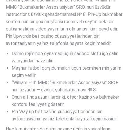
MMC “Bukmekerlər Assosiasiyası” SRO-nun üzvüdür
instructions üzvlük şəhadətnaməsi № 8. Pin-Up bukmeker
kontorunun bir çox müştərisi rəsmi veb saytın belə bir
çatışmazlığını video yayımların olmaması kimi qeyd edir.
Pin Upwards bet casino xüsusiyyətlərindən biri
avtorizasiyanın yalnız telefonla həyata keçirilməsidir.
Demo rejimində oynamaq üçün sadəcə slotu işə salın
və oyundan həzz alın.
Məşhur futbol qarşıdurmaları üçün təxminən min yarım
seçim verilir.
“William Hill” MMC “Bukmekerlər Assosiasiyası” SRO-
nun üzvüdür — üzvlük şəhadətnaməsi № 8.
Onun altında uzun illərdir ki, ofşor kazino və bukmeker
kontoru fəaliyyət göstərir.
Pin Way up bet casino xüsusiyyətlərindən biri
avtorizasiyanın yalnız telefonla həyata keçirilməsidir.
Heç kim Aviator-da daimi qazanc üçün iş variantlarını