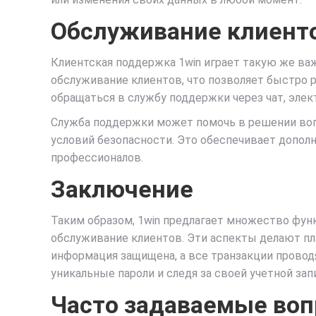
Обслуживание клиенто
Клиентская поддержка 1win играет такую же важ
обслуживание клиентов, что позволяет быстро 
обращаться в службу поддержки через чат, элек
Служба поддержки может помочь в решении воп
условий безопасности. Это обеспечивает дополн
профессионалов.
Заключение
Таким образом, 1win предлагает множество фун
обслуживание клиентов. Эти аспекты делают пл
информация защищена, а все транзакции провод
уникальные пароли и следя за своей учетной зап
Часто задаваемые во