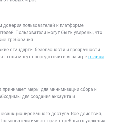
м доверия пользователей к платформе.
телей. Пользователи могут быть уверены, что
ие требования.
кие стандарты безопасности и прозрачности
 что они могут сосредоточиться на игре
ставки
а принимает меры для минимизации сбора и
обходимы для создания аккаунта и
несанкционированного доступа. Все действия,
 Пользователи имеют право требовать удаления