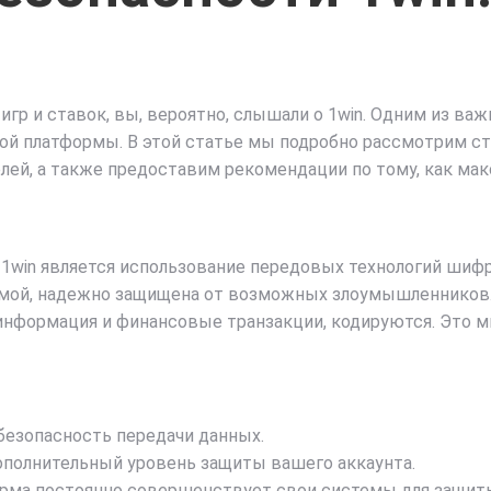
гр и ставок, вы, вероятно, слышали о 1win. Одним из ва
й платформы. В этой статье мы подробно рассмотрим стр
лей, а также предоставим рекомендации по тому, как ма
1win является использование передовых технологий шифро
мой, надежно защищена от возможных злоумышленников. Н
ная информация и финансовые транзакции, кодируются. Это
безопасность передачи данных.
ополнительный уровень защиты вашего аккаунта.
орма постоянно совершенствует свои системы для защиты