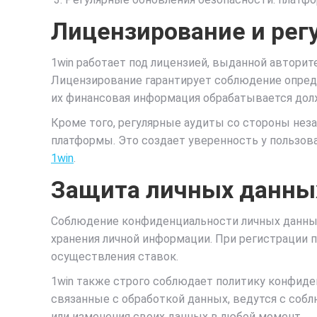
Лицензирование и рег
1win работает под лицензией, выданной автори
Лицензирование гарантирует соблюдение опреде
их финансовая информация обрабатывается дол
Кроме того, регулярные аудиты со стороны не
платформы. Это создает уверенность у пользова
1win
.
Защита личных данны
Соблюдение конфиденциальности личных данных
хранения личной информации. При регистрации 
осуществления ставок.
1win также строго соблюдает политику конфиде
связанные с обработкой данных, ведутся с соб
или изменения своих данных в любой момент.