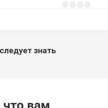
Facebook
Twitter
Instagram
YouTube
page
page
page
page
opens
opens
opens
opens
Search:
in
in
in
in
new
new
new
new
window
window
window
window
 следует знать
…
 что вам