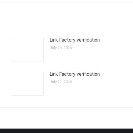
Link Factory verification
July 24, 2026
Link Factory verification
July 22, 2026