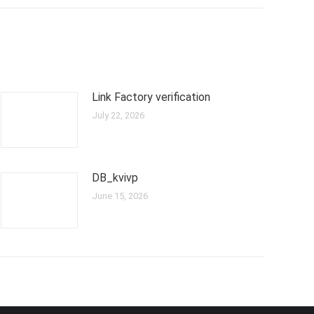
Link Factory verification
July 22, 2026
DB_kvivp
June 15, 2026