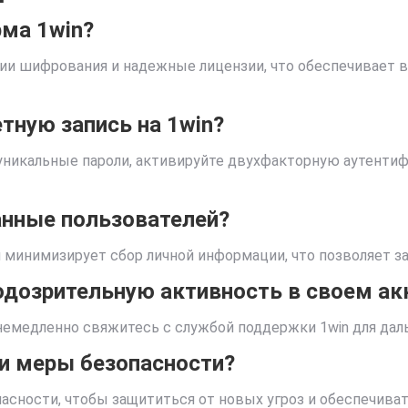
рма 1win?
ии шифрования и надежные лицензии, что обеспечивает 
етную запись на 1win?
уникальные пароли, активируйте двухфакторную аутенти
анные пользователей?
 минимизирует сбор личной информации, что позволяет з
подозрительную активность в своем ак
немедленно свяжитесь с службой поддержки 1win для дал
ои меры безопасности?
пасности, чтобы защититься от новых угроз и обеспечив