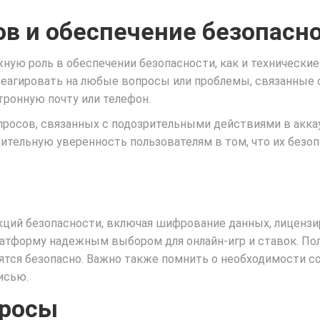
в и обеспечение безопасн
ную роль в обеспечении безопасности, как и технически
реагировать на любые вопросы или проблемы, связанные 
тронную почту или телефон.
росов, связанных с подозрительными действиями в аккау
ительную уверенность пользователям в том, что их безо
кций безопасности, включая шифрование данных, лиценз
атформу надежным выбором для онлайн-игр и ставок. Пол
ятся безопасно. Важно также помнить о необходимости с
исью.
просы