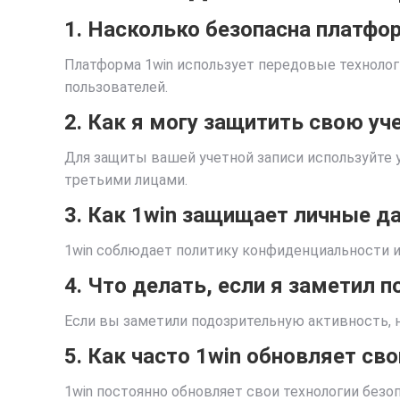
1. Насколько безопасна платфо
Платформа 1win использует передовые технолог
пользователей.
2. Как я могу защитить свою уч
Для защиты вашей учетной записи используйте 
третьими лицами.
3. Как 1win защищает личные д
1win соблюдает политику конфиденциальности и
4. Что делать, если я заметил 
Если вы заметили подозрительную активность, 
5. Как часто 1win обновляет св
1win постоянно обновляет свои технологии безо