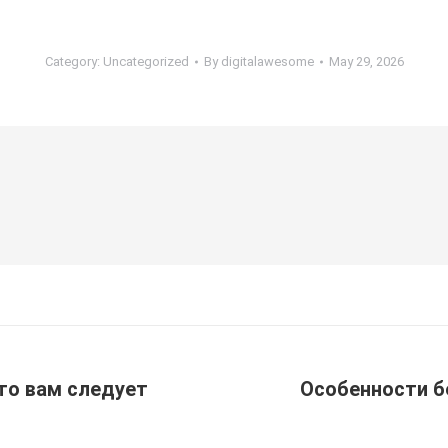
Category:
Uncategorized
By
digitalawesome
May 29, 2026
то вам следует
Особенности б
Next
post: