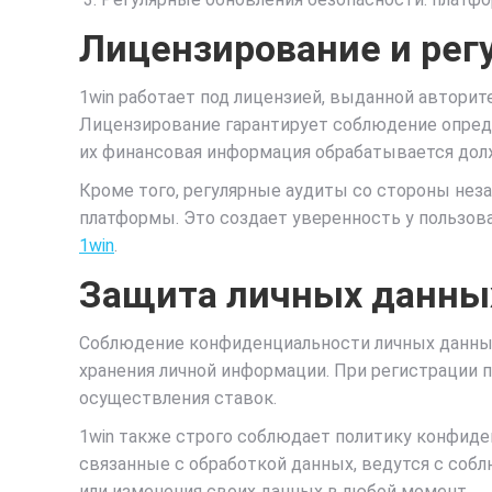
Лицензирование и рег
1win работает под лицензией, выданной автори
Лицензирование гарантирует соблюдение опреде
их финансовая информация обрабатывается дол
Кроме того, регулярные аудиты со стороны не
платформы. Это создает уверенность у пользова
1win
.
Защита личных данны
Соблюдение конфиденциальности личных данных
хранения личной информации. При регистрации 
осуществления ставок.
1win также строго соблюдает политику конфиде
связанные с обработкой данных, ведутся с соб
или изменения своих данных в любой момент.