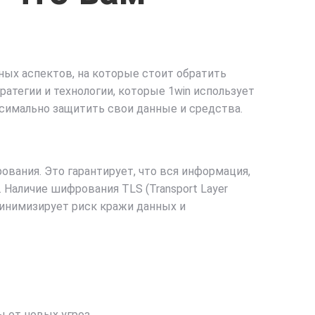
жных аспектов, на которые стоит обратить
атегии и технологии, которые 1win использует
ксимально защитить свои данные и средства.
вания. Это гарантирует, что вся информация,
аличие шифрования TLS (Transport Layer
 минимизирует риск кражи данных и
 от новых угроз.