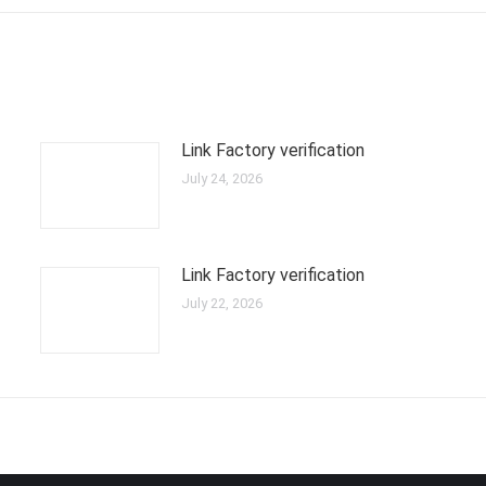
Link Factory verification
July 24, 2026
Link Factory verification
July 22, 2026