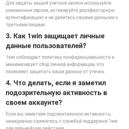
Для защиты вашей учетной записи используйте
уникальные пароли, активируйте двухфакторную
аутентификацию и не делитесь своими данными с
третьими лицами.
3. Как 1win защищает личные
данные пользователей?
1win соблюдает политику конфиденциальности и
минимизирует сбор личной информации, что
позволяет защитить ваши данные от утечек.
4. Что делать, если я заметил
подозрительную активность в
своем аккаунте?
Если вы заметили подозрительную активность,
немедленно свяжитесь с службой поддержки 1win
для дальнейших действий.