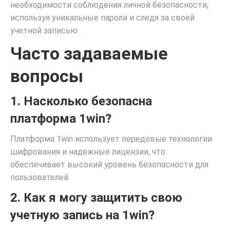
необходимости соблюдения личной безопасности,
используя уникальные пароли и следя за своей
учетной записью.
Часто задаваемые
вопросы
1. Насколько безопасна
платформа 1win?
Платформа 1win использует передовые технологии
шифрования и надежные лицензии, что
обеспечивает высокий уровень безопасности для
пользователей.
2. Как я могу защитить свою
учетную запись на 1win?