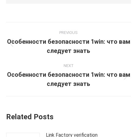
Post
PREVIOUS
navigation
Особенности безопасности 1win: что вам
Previous
следует знать
post:
NEXT
Особенности безопасности 1win: что вам
Next
следует знать
post:
Related Posts
Link Factory verification