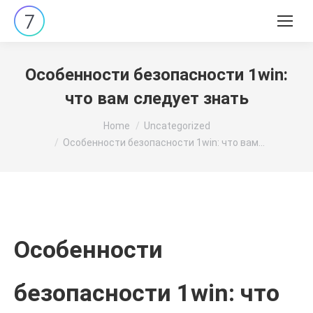
Search:
Особенности безопасности 1win:
что вам следует знать
You are here:
Home
Uncategorized
Особенности безопасности 1win: что вам…
Особенности
безопасности 1win: что