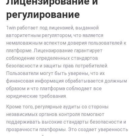
Лицензирование и
регулирование
1win работает под лицензией, выданной
авторитетным регулятором, что является
немаловажным аспектом доверия пользователей к
платформе. Лицензирование гарантирует
соблюдение определенных стандартов
безопасности и защиты прав потребителей.
Пользователи могут быть уверены, что их
финансовая информация обрабатывается должным
образом и что платформа соблюдает все
юридические требования.
Кроме того, регулярные аудиты со стороны
независимых органов контроля помогают
поддерживать высокие стандарты безопасности и
прозрачности платформы. Это создает уверенность