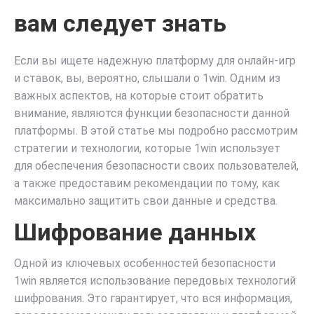
вам следует знать
Если вы ищете надежную платформу для онлайн-игр
и ставок, вы, вероятно, слышали о 1win. Одним из
важных аспектов, на которые стоит обратить
внимание, являются функции безопасности данной
платформы. В этой статье мы подробно рассмотрим
стратегии и технологии, которые 1win использует
для обеспечения безопасности своих пользователей,
а также предоставим рекомендации по тому, как
максимально защитить свои данные и средства.
Шифрование данных
Одной из ключевых особенностей безопасности
1win является использование передовых технологий
шифрования. Это гарантирует, что вся информация,