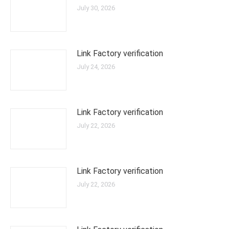
July 30, 2026
Link Factory verification
July 24, 2026
Link Factory verification
July 22, 2026
Link Factory verification
July 22, 2026