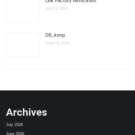
Link Factory verification
July 22, 2026
DB_kvivp
June 15, 2026
Archives
July 2026
June 2026