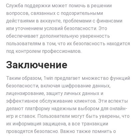
Служба поддержки может помочь в решении
вопросов, связанных с подозрительными
действиями в аккаунте, проблемами с финансами
или уточнением условий безопасности. Это
обеспечивает дополнительную уверенность
пользователям в том, что их безопасность находится
под контролем профессионалов.
Заключение
Таким образом, 1win предлагает множество функций
безопасности, включая шифрование данных,
лицензирование, защиту личных данных и
эффективное обслуживание клиентов. Эти аспекты
делают платформу надежным выбором для онлайн-
игр и ставок. Пользователи могут быть уверены, что
их информация защищена, а все транзакции
проводятся безопасно. Важно также помнить о