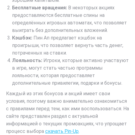
хорошим капиталом.
Бесплатные вращения:
В некоторых акциях
предоставляются бесплатные спины на
определённых игровых автоматах, что позволяет
выиграть без дополнительных вложений.
Кэшбэк:
Пин Ап предлагает кэшбэк на
проигрыши, что позволяет вернуть часть денег,
потраченных на ставки.
Лояльность:
Игроки, которые активно участвуют
в игре, могут стать частью программы
лояльности, которая предоставляет
дополнительные привилегии, подарки и бонусы.
Каждый из этих бонусов и акций имеет свои
условия, поэтому важно внимательно ознакомиться
с правилами перед тем, как ими воспользоваться. На
сайте представлен раздел с актуальной
информацией о текущих промоакциях, что упрощает
процесс выбора
скачать Pin-Up
.