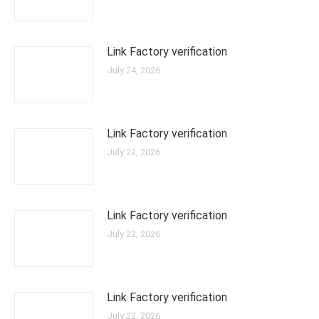
Link Factory verification
July 24, 2026
Link Factory verification
July 22, 2026
Link Factory verification
July 22, 2026
Link Factory verification
July 22, 2026