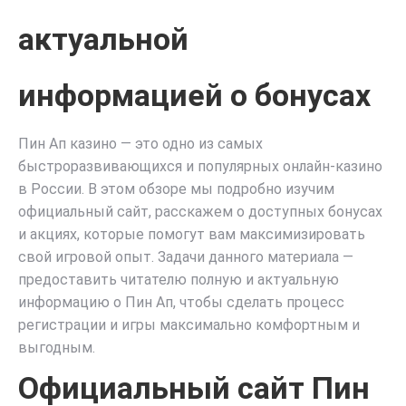
актуальной
информацией о бонусах
Пин Ап казино — это одно из самых
быстроразвивающихся и популярных онлайн-казино
в России. В этом обзоре мы подробно изучим
официальный сайт, расскажем о доступных бонусах
и акциях, которые помогут вам максимизировать
свой игровой опыт. Задачи данного материала —
предоставить читателю полную и актуальную
информацию о Пин Ап, чтобы сделать процесс
регистрации и игры максимально комфортным и
выгодным.
Официальный сайт Пин