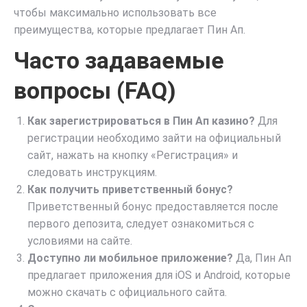
чтобы максимально использовать все
преимущества, которые предлагает Пин Ап.
Часто задаваемые
вопросы (FAQ)
Как зарегистрироваться в Пин Ап казинo?
Для
регистрации необходимо зайти на официальный
сайт, нажать на кнопку «Регистрация» и
следовать инструкциям.
Как получить приветственный бонус?
Приветственный бонус предоставляется после
первого депозита, следует ознакомиться с
условиями на сайте.
Доступно ли мобильное приложение?
Да, Пин Ап
предлагает приложения для iOS и Android, которые
можно скачать с официального сайта.