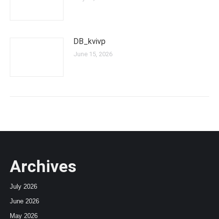
DB_kvivp
June 15, 2026
Archives
July 2026
June 2026
May 2026