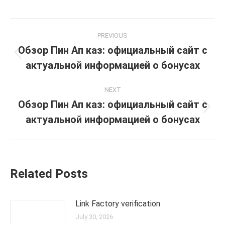
Post
PREVIOUS
navigation
Обзор Пин Ап каз: официальный сайт с
Previous
актуальной информацией о бонусах
post:
NEXT
Обзор Пин Ап каз: официальный сайт с
Next
актуальной информацией о бонусах
post:
Related Posts
Link Factory verification
July 30, 2026