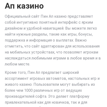
Ап казино
Официальный сайт Пин Ап казино представляет
собой интуитивно понятный интерфейс с ярким
дизайном и удобной навигацией. Вы можете легко
найти нужные разделы, такие как игры, бонусы,
поддержка и информация о выплатах. Важно
отметить, что сайт адаптирован для использования
на мобильных устройствах, что позволяет игрокам
наслаждаться любимыми играми в любое время и в
любом месте.
Кроме того, Пин Ап предлагает широкий
ассортимент игровых автоматов, настольных игр и
живого казино. Пользователи могут выбирать из
более чем 1000 различных игр от ведущих
производителей софта. Это делает платформу
привлекательной как для новичков, так и для