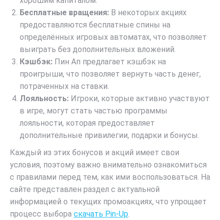
хорошим капиталом.
Бесплатные вращения:
В некоторых акциях
предоставляются бесплатные спины на
определённых игровых автоматах, что позволяет
выиграть без дополнительных вложений.
Кэшбэк:
Пин Ап предлагает кэшбэк на
проигрыши, что позволяет вернуть часть денег,
потраченных на ставки.
Лояльность:
Игроки, которые активно участвуют
в игре, могут стать частью программы
лояльности, которая предоставляет
дополнительные привилегии, подарки и бонусы.
Каждый из этих бонусов и акций имеет свои
условия, поэтому важно внимательно ознакомиться
с правилами перед тем, как ими воспользоваться. На
сайте представлен раздел с актуальной
информацией о текущих промоакциях, что упрощает
процесс выбора
скачать Pin-Up
.