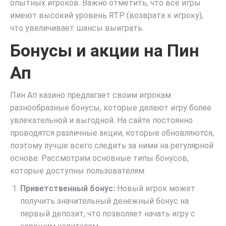
опытных игроков. Важно отметить, что все игры
имеют высокий уровень RTP (возврата к игроку),
что увеличивает шансы выиграть.
Бонусы и акции на Пин
Ап
Пин Ап казино предлагает своим игрокам
разнообразные бонусы, которые делают игру более
увлекательной и выгодной. На сайте постоянно
проводятся различные акции, которые обновляются,
поэтому лучше всего следить за ними на регулярной
основе. Рассмотрим основные типы бонусов,
которые доступны пользователям:
Приветственный бонус:
Новый игрок может
получить значительный денежный бонус на
первый депозит, что позволяет начать игру с