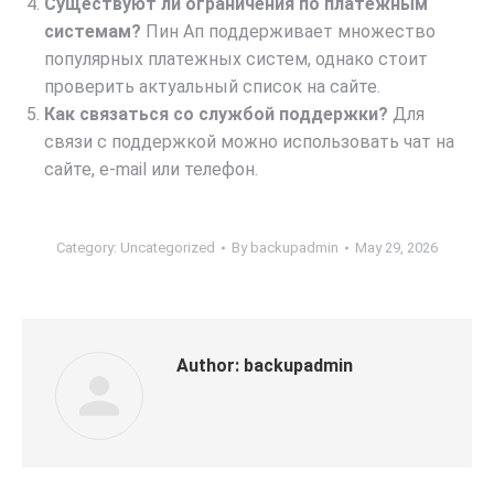
Существуют ли ограничения по платежным
системам?
Пин Ап поддерживает множество
популярных платежных систем, однако стоит
проверить актуальный список на сайте.
Как связаться со службой поддержки?
Для
связи с поддержкой можно использовать чат на
сайте, e-mail или телефон.
Category:
Uncategorized
By
backupadmin
May 29, 2026
Author:
backupadmin