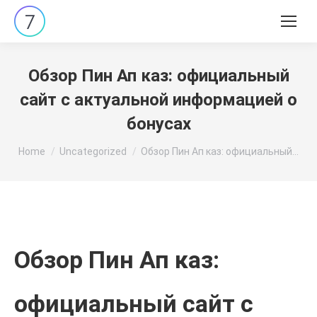
Search:
Обзор Пин Ап каз: официальный
сайт с актуальной информацией о
бонусах
You are here:
Home
Uncategorized
Обзор Пин Ап каз: официальный…
Обзор Пин Ап каз:
официальный сайт с