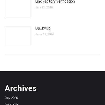
Link Factory verification
July 22, 2026
DB_kvivp
June 15, 2026
Archives
July 2026
June 2026