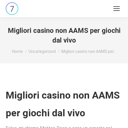
Search:
Migliori casino non AAMS per giochi
dal vivo
You are here:
Home
Uncategorized
Migliori casino non AAMS per…
Migliori casino non AAMS
per giochi dal vivo