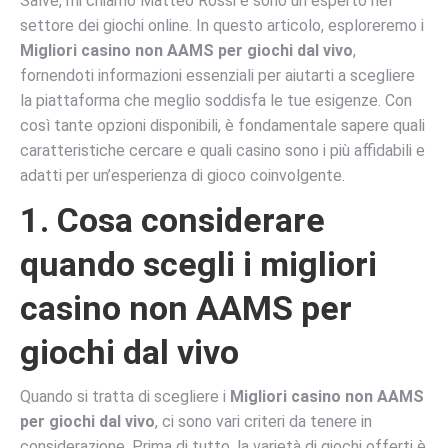
Salve, mi chiamo Matteo Rossi e sono un esperto nel
settore dei giochi online. In questo articolo, esploreremo i
Migliori casino non AAMS per giochi dal vivo
,
fornendoti informazioni essenziali per aiutarti a scegliere
la piattaforma che meglio soddisfa le tue esigenze. Con
così tante opzioni disponibili, è fondamentale sapere quali
caratteristiche cercare e quali casino sono i più affidabili e
adatti per un’esperienza di gioco coinvolgente.
1. Cosa considerare
quando scegli i migliori
casino non AAMS per
giochi dal vivo
Quando si tratta di scegliere i
Migliori casino non AAMS
per giochi dal vivo
, ci sono vari criteri da tenere in
considerazione. Prima di tutto, la varietà di giochi offerti è