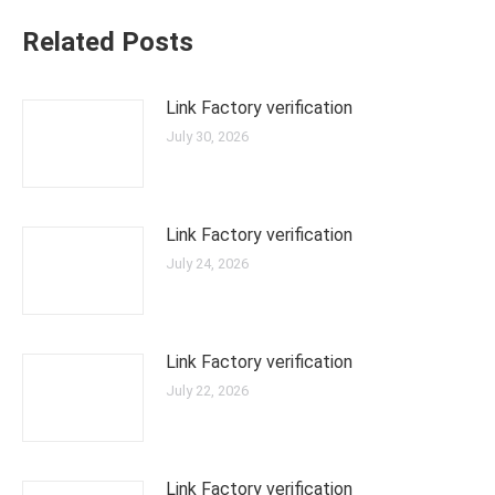
Related Posts
Link Factory verification
July 30, 2026
Link Factory verification
July 24, 2026
Link Factory verification
July 22, 2026
Link Factory verification