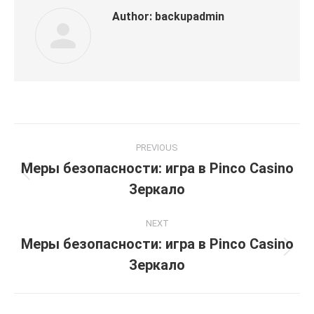
Author:
backupadmin
Post
PREVIOUS
navigation
Меры безопасности: игра в Pinco Casino
Previous
Зеркало
post:
NEXT
Меры безопасности: игра в Pinco Casino
Next
Зеркало
post: