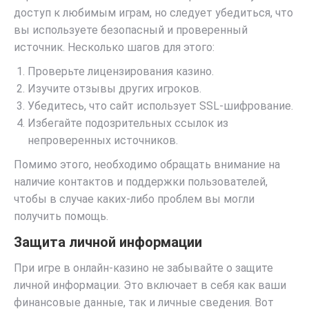
доступ к любимым играм, но следует убедиться, что
вы используете безопасный и проверенный
источник. Несколько шагов для этого:
Проверьте лицензирования казино.
Изучите отзывы других игроков.
Убедитесь, что сайт использует SSL-шифрование.
Избегайте подозрительных ссылок из
непроверенных источников.
Помимо этого, необходимо обращать внимание на
наличие контактов и поддержки пользователей,
чтобы в случае каких-либо проблем вы могли
получить помощь.
Защита личной информации
При игре в онлайн-казино не забывайте о защите
личной информации. Это включает в себя как ваши
финансовые данные, так и личные сведения. Вот