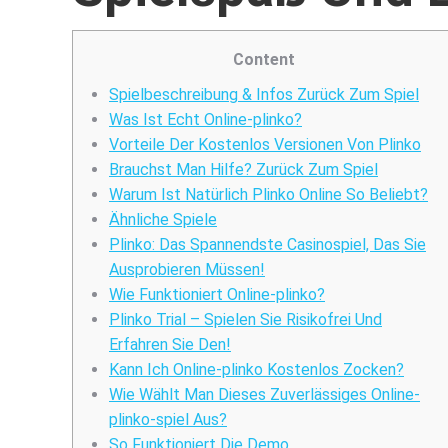
Content
Spielbeschreibung & Infos Zurück Zum Spiel
Was Ist Echt Online-plinko?
Vorteile Der Kostenlos Versionen Von Plinko
Brauchst Man Hilfe? Zurück Zum Spiel
Warum Ist Natürlich Plinko Online So Beliebt?
Ähnliche Spiele
Plinko: Das Spannendste Casinospiel, Das Sie
Ausprobieren Müssen!
Wie Funktioniert Online-plinko?
Plinko Trial – Spielen Sie Risikofrei Und
Erfahren Sie Den!
Kann Ich Online-plinko Kostenlos Zocken?
Wie Wählt Man Dieses Zuverlässiges Online-
plinko-spiel Aus?
So Funktioniert Die Demo