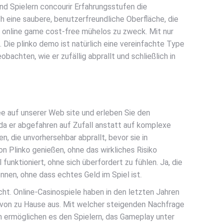
nd Spielern concourir Erfahrungsstufen die
h eine saubere, benutzerfreundliche Oberfläche, die
o online game cost-free mühelos zu zweck. Mit nur
Die plinko demo ist natürlich eine vereinfachte Type
bachten, wie er zufällig abprallt und schließlich in
ree auf unserer Web site und erleben Sie den
 da er abgefahren auf Zufall anstatt auf komplexe
n, die unvorhersehbar abprallt, bevor sie in
n Plinko genießen, ohne das wirkliches Risiko
funktioniert, ohne sich überfordert zu fühlen. Ja, die
nnen, ohne dass echtes Geld im Spiel ist.
ht. Online-Casinospiele haben in den letzten Jahren
 von zu Hause aus. Mit welcher steigenden Nachfrage
n ermöglichen es den Spielern, das Gameplay unter