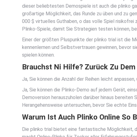
dieser beliebtesten Demospiele ist auch die plinko g
großartige Möglichkeit, das Runde zu üben und zu gen
000 $ virtuelles Guthaben, o das volle Spiel risikofr
Plinko-Spiele, damit Sie Strategien testen können, be
Einer der größten Pluspunkte der plinko trial ist die 
kennenlernen und Selbstvertrauen gewinnen, bevor sie 
spielen können.
Brauchst Ni Hilfe? Zurück Zu Dem 
Ja, Sie können die Anzahl der Reihen leicht anpassen
Ja, Sie können die Plinko-Demo auf jedem Gerät, einsc
Demoversion herauszuholen darüber hinaus bereiten Si
Herangehensweise untersuchen, bevor Sie echte Eins
Warum Ist Auch Plinko Online So B
Die plinko trial bietet eine fantastische Möglichkeit,
macht Online-Plinko für Zocker aller Erfahrungsstufen 