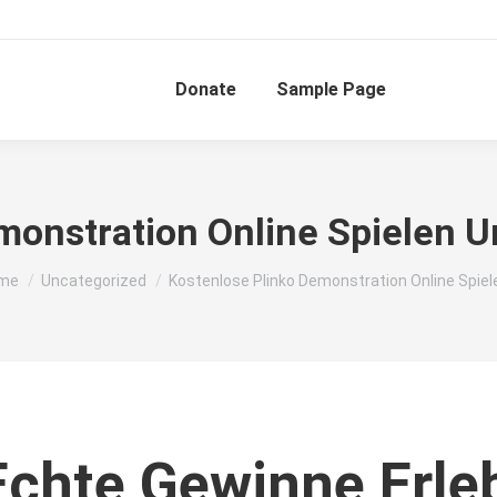
Donate
Sample Page
monstration Online Spielen U
 are here:
me
Uncategorized
Kostenlose Plinko Demonstration Online Spie
Echte Gewinne Erle