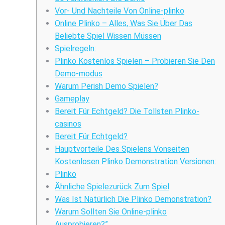
Vor- Und Nachteile Von Online-plinko
Online Plinko – Alles, Was Sie Über Das
Beliebte Spiel Wissen Müssen
Spielregeln:
Plinko Kostenlos Spielen – Probieren Sie Den
Demo-modus
Warum Perish Demo Spielen?
Gameplay
Bereit Für Echtgeld? Die Tollsten Plinko-
casinos
Bereit Für Echtgeld?
Hauptvorteile Des Spielens Vonseiten
Kostenlosen Plinko Demonstration Versionen:
Plinko
Ähnliche Spielezurück Zum Spiel
Was Ist Natürlich Die Plinko Demonstration?
Warum Sollten Sie Online-plinko
Ausprobieren?”