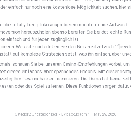
d oder einfach nur noch eine kostenlose Möglichkeit suchen, hier 
le, die totally free plinko ausprobieren möchten, ohne Aufwand.
moversion herauszuholen ebenso bereiten Sie bei das echte Run
n einfach und für jeden zugänglich ist.
 unserer Web site und erleben Sie den Nervenkitzel auch.” “[newl
anstatt auf komplexe Strategien setzt, was ihn einfach, aber un
ftmals, schauen Sie bei unseren Casino-Empfehlungen vorbei, um
etet dieses einfaches, aber spannendes Erlebnis. Mit dieser rich
hzeitig Ihre Gewinnchancen maximieren. Die Demo hat keine zeit
 testen oder das Spiel zu lernen. Diese Funktionen sorgen dafür,
Category:
Uncategorized
By
backupadmin
May 29, 2026