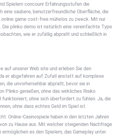
nd Spielern concourir Erfahrungsstufen die
h eine saubere, benutzerfreundliche Oberfläche, die
o online game cost-free mühelos zu zweck. Mit nur
Die plinko demo ist natürlich eine vereinfachte Type
bachten, wie er zufällig abprallt und schließlich in
ree auf unserer Web site und erleben Sie den
 da er abgefahren auf Zufall anstatt auf komplexe
n, die unvorhersehbar abprallt, bevor sie in
n Plinko genießen, ohne das wirkliches Risiko
funktioniert, ohne sich überfordert zu fühlen. Ja, die
nnen, ohne dass echtes Geld im Spiel ist.
ht. Online-Casinospiele haben in den letzten Jahren
 von zu Hause aus. Mit welcher steigenden Nachfrage
n ermöglichen es den Spielern, das Gameplay unter