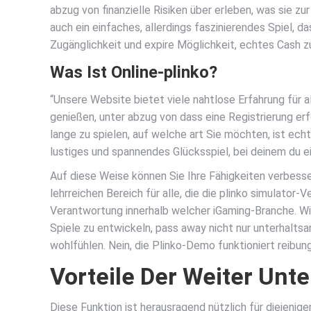
abzug von finanzielle Risiken über erleben, was sie zu
auch ein einfaches, allerdings faszinierendes Spiel, d
Zugänglichkeit und expire Möglichkeit, echtes Cash z
Was Ist Online-plinko?
“Unsere Website bietet viele nahtlose Erfahrung für a
genießen, unter abzug von dass eine Registrierung erf
lange zu spielen, auf welche art Sie möchten, ist echt
lustiges und spannendes Glücksspiel, bei deinem du ein
Auf diese Weise können Sie Ihre Fähigkeiten verbesse
lehrreichen Bereich für alle, die die plinko simulato
Verantwortung innerhalb welcher iGaming-Branche. Wir
Spiele zu entwickeln, pass away nicht nur unterhaltsam
wohlfühlen. Nein, die Plinko-Demo funktioniert reibun
Vorteile Der Weiter Unt
Diese Funktion ist herausragend nützlich für diejeni