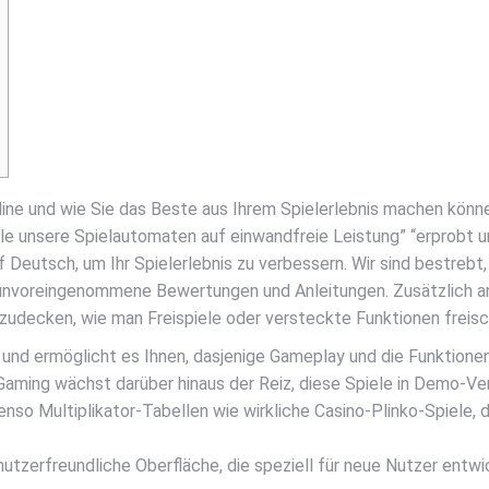
nline und wie Sie das Beste aus Ihrem Spielerlebnis machen könn
lle unsere Spielautomaten auf einwandfreie Leistung” “erprobt un
f Deutsch, um Ihr Spielerlebnis zu verbessern. Wir sind bestre
r unvoreingenommene Bewertungen und Anleitungen. Zusätzlich an
fzudecken, wie man Freispiele oder versteckte Funktionen freis
 und ermöglicht es Ihnen, dasjenige Gameplay und die Funktionen
aming wächst darüber hinaus der Reiz, diese Spiele in Demo-Ve
o Multiplikator-Tabellen wie wirkliche Casino-Plinko-Spiele, d
utzerfreundliche Oberfläche, die speziell für neue Nutzer entwi