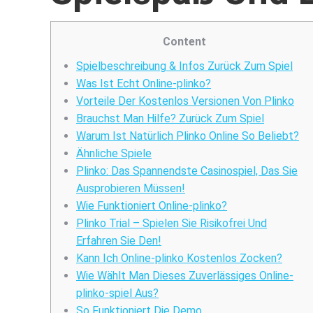
Content
Spielbeschreibung & Infos Zurück Zum Spiel
Was Ist Echt Online-plinko?
Vorteile Der Kostenlos Versionen Von Plinko
Brauchst Man Hilfe? Zurück Zum Spiel
Warum Ist Natürlich Plinko Online So Beliebt?
Ähnliche Spiele
Plinko: Das Spannendste Casinospiel, Das Sie
Ausprobieren Müssen!
Wie Funktioniert Online-plinko?
Plinko Trial – Spielen Sie Risikofrei Und
Erfahren Sie Den!
Kann Ich Online-plinko Kostenlos Zocken?
Wie Wählt Man Dieses Zuverlässiges Online-
plinko-spiel Aus?
So Funktioniert Die Demo