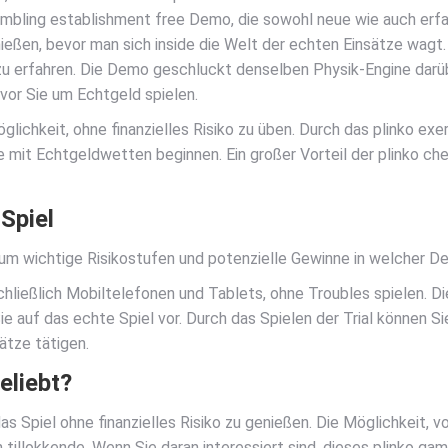
ambling establishment free Demo, die sowohl neue wie auch erfah
ießen, bevor man sich inside die Welt der echten Einsätze wagt
ei zu erfahren. Die Demo geschluckt denselben Physik-Engine darü
vor Sie um Echtgeld spielen.
Möglichkeit, ohne finanzielles Risiko zu üben. Durch das plinko e
mit Echtgeldwetten beginnen. Ein großer Vorteil der plinko chec
Spiel
, um wichtige Risikostufen und potenzielle Gewinne in welcher D
hließlich Mobiltelefonen und Tablets, ohne Troubles spielen. Di
e auf das echte Spiel vor. Durch das Spielen der Trial können S
ätze tätigen.
eliebt?
 das Spiel ohne finanzielles Risiko zu genießen. Die Möglichkeit, 
tillokkende. Wenn Sie daran interessiert sind, dieses plinko game