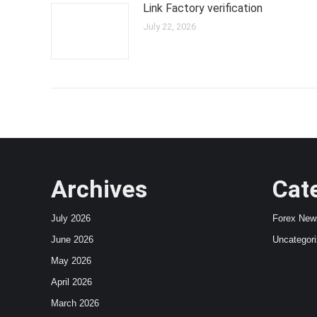
Link Factory verification
July 22, 2026
Archives
Cat
July 2026
Forex New
June 2026
Uncategor
May 2026
April 2026
March 2026