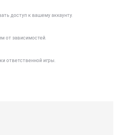
ать доступ к вашему аккаунту.
м от зависимостей.
ки ответственной игры.