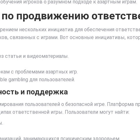
обучения игроков о разумном подходе к азартным играм.
 по продвижению ответств
дрением нескольких инициатив для обеспечения ответстве
в, связанных с играми. Вот основные инициативы, котор
з статьи и видеоматериалы.
кам с проблемами азартных игр.
le gambling для пользователей.
ность и поддержка
мирования пользователей о безопасной игре. Платформа п
ипах ответственной игры. Пользователи могут найти:
ы.
анизаций, занимающихся психическим здоровьем.