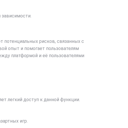
 зависимости.
т потенциальных рисков, связанных с
вой опыт и помогает пользователям
между платформой и её пользователями
ет легкий доступ к данной функции.
зартных игр.