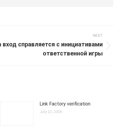
NEXT
n вход справляется с инициативами
ответственной игры
Link Factory verification
July 22, 2026