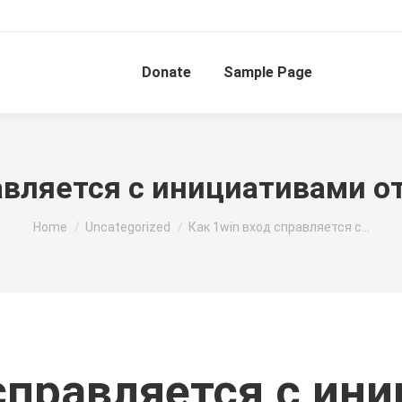
Donate
Sample Page
равляется с инициативами о
You are here:
Home
Uncategorized
Как 1win вход справляется с…
 справляется с ин