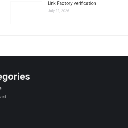
Link Factory verification
July 22, 2026
egories
s
ized