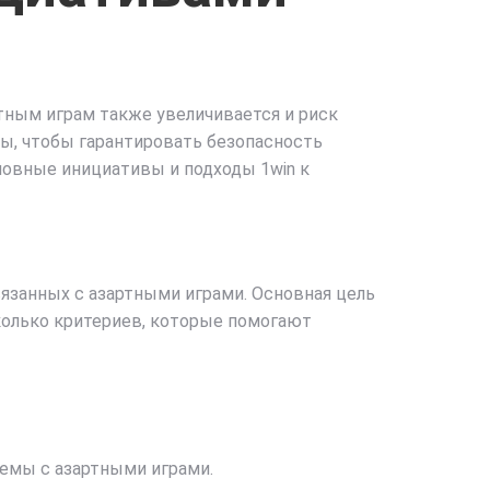
тным играм также увеличивается и риск
ы, чтобы гарантировать безопасность
новные инициативы и подходы 1win к
язанных с азартными играми. Основная цель
сколько критериев, которые помогают
лемы с азартными играми.