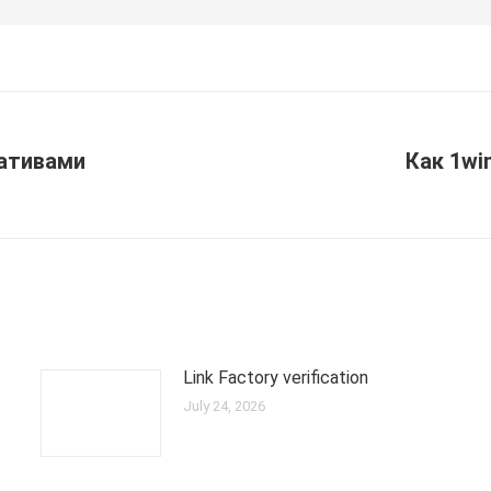
иативами
Как 1wi
Next
post:
Link Factory verification
July 24, 2026