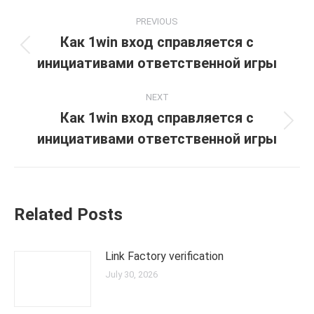
Post
PREVIOUS
navigation
Как 1win вход справляется с
Previous
инициативами ответственной игры
post:
NEXT
Как 1win вход справляется с
Next
инициативами ответственной игры
post:
Related Posts
Link Factory verification
July 30, 2026