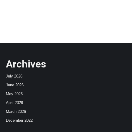
Archives
July 2026
June 2026
May 2026
April 2026
March 2026
December 2022