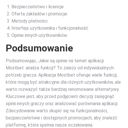
Bezpieczeństwo i licencje
Oferta zakładów i promocje
Metody płatności
Interfejs użytkownika i funkcjonalność
Opinie innych użytkowników
Podsumowanie
Podsumowując, Jakie są opinie na temat aplikacji
Mostbet: analiza funkcji? To zależy od indywidualnych
potrzeb gracza. Aplikacja Mostbet oferuje wiele funkcji,
które mogą być atrakcyjne dla różnych użytkowników, ale
warto rozważyć także bardziej renomowane alternatywy.
Kluczowe jest, aby przed podjęciem decyzji zasięgnąć
opinii innych graczy oraz analizować porównania aplikacji.
Zdecydowanie warto skupić się na funkcjonalności,
bezpieczeństwie i dostępnych promocjach, aby znaleźć
platformę, która spełnia nasze oczekiwania.