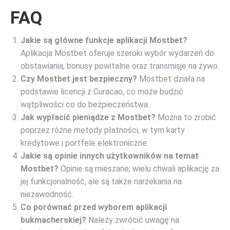
FAQ
Jakie są główne funkcje aplikacji Mostbet?
Aplikacja Mostbet oferuje szeroki wybór wydarzeń do
obstawiania, bonusy powitalne oraz transmisje na żywo.
Czy Mostbet jest bezpieczny?
Mostbet działa na
podstawie licencji z Curacao, co może budzić
wątpliwości co do bezpieczeństwa.
Jak wypłacić pieniądze z Mostbet?
Można to zrobić
poprzez różne metody płatności, w tym karty
kredytowe i portfele elektroniczne.
Jakie są opinie innych użytkowników na temat
Mostbet?
Opinie są mieszane; wielu chwali aplikację za
jej funkcjonalność, ale są także narzekania na
niezawodność.
Co porównać przed wyborem aplikacji
bukmacherskiej?
Należy zwrócić uwagę na