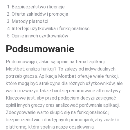
Bezpieczeństwo i licencje
Oferta zakładów i promocje
Metody płatności
Interfejs użytkownika i funkcjonalność
Opinie innych użytkowników
Podsumowanie
Podsumowując, Jakie są opinie na temat aplikacji
Mostbet: analiza funkcji? To zależy od indywidualnych
potrzeb gracza. Aplikacja Mostbet oferuje wiele funkcji,
które mogą być atrakcyjne dla różnych użytkowników, ale
warto rozważyć także bardziej renomowane alternatywy.
Kluczowe jest, aby przed podjęciem decyzji zasięgnąć
opinii innych graczy oraz analizować porównania aplikacji.
Zdecydowanie warto skupić się na funkcjonalności,
bezpieczeństwie i dostępnych promocjach, aby znaleźć
platformę, która spełnia nasze oczekiwania.