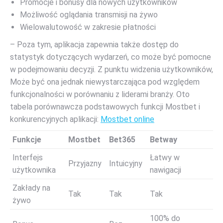
Promocje i bonusy dla nowych użytkowników
Możliwość oglądania transmisji na żywo
Wielowalutowość w zakresie płatności
– Poza tym, aplikacja zapewnia także dostęp do
statystyk dotyczących wydarzeń, co może być pomocne
w podejmowaniu decyzji. Z punktu widzenia użytkowników,
Może być ona jednak niewystarczająca pod względem
funkcjonalności w porównaniu z liderami branży. Oto
tabela porównawcza podstawowych funkcji Mostbet i
konkurencyjnych aplikacji:
Mostbet online
Funkcje
Mostbet
Bet365
Betway
Interfejs
Łatwy w
Przyjazny
Intuicyjny
użytkownika
nawigacji
Zakłady na
Tak
Tak
Tak
żywo
100% do