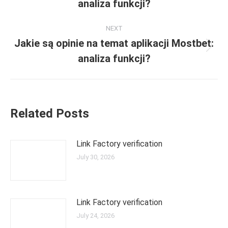
analiza funkcji?
post:
NEXT
Jakie są opinie na temat aplikacji Mostbet:
Next
analiza funkcji?
post:
Related Posts
Link Factory verification
July 30, 2026
Link Factory verification
July 24, 2026