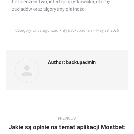
bezpieczeństwo, interfejs użytkownika, ofertę
zakładów oraz algorytmy płatności.
Category:
Uncategorized
By
backupadmin
May 28, 2026
Author:
backupadmin
Post
PREVIOUS
navigation
Jakie są opinie na temat aplikacji Mostbet:
Previous