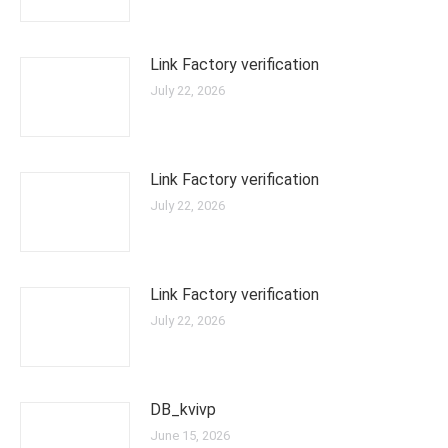
Link Factory verification
July 22, 2026
Link Factory verification
July 22, 2026
Link Factory verification
July 22, 2026
DB_kvivp
June 15, 2026