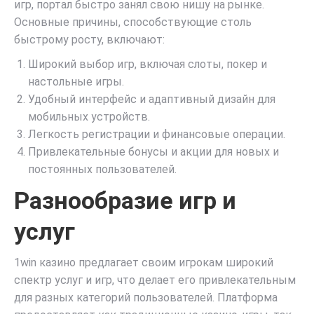
игр, портал быстро занял свою нишу на рынке.
Основные причины, способствующие столь
быстрому росту, включают:
Широкий выбор игр, включая слоты, покер и
настольные игры.
Удобный интерфейс и адаптивный дизайн для
мобильных устройств.
Легкость регистрации и финансовые операции.
Привлекательные бонусы и акции для новых и
постоянных пользователей.
Разнообразие игр и
услуг
1win казино предлагает своим игрокам широкий
спектр услуг и игр, что делает его привлекательным
для разных категорий пользователей. Платформа