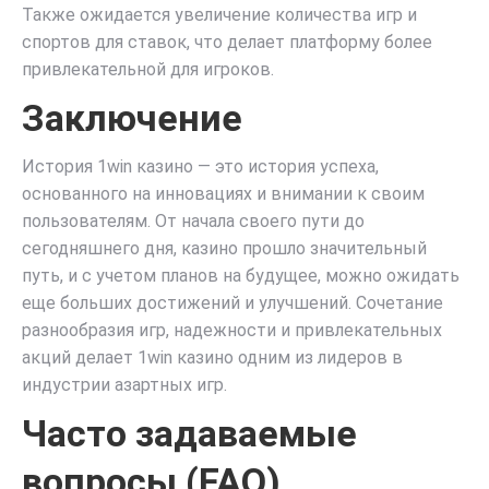
Также ожидается увеличение количества игр и
спортов для ставок, что делает платформу более
привлекательной для игроков.
Заключение
История 1win казино — это история успеха,
основанного на инновациях и внимании к своим
пользователям. От начала своего пути до
сегодняшнего дня, казино прошло значительный
путь, и с учетом планов на будущее, можно ожидать
еще больших достижений и улучшений. Сочетание
разнообразия игр, надежности и привлекательных
акций делает 1win казино одним из лидеров в
индустрии азартных игр.
Часто задаваемые
вопросы (FAQ)