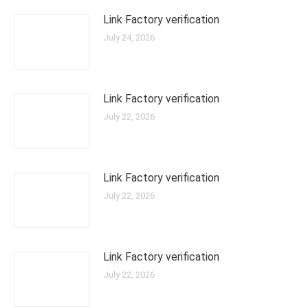
Link Factory verification
July 24, 2026
Link Factory verification
July 22, 2026
Link Factory verification
July 22, 2026
Link Factory verification
July 22, 2026