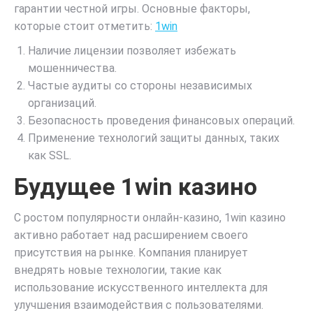
гарантии честной игры. Основные факторы,
которые стоит отметить:
1win
Наличие лицензии позволяет избежать
мошенничества.
Частые аудиты со стороны независимых
организаций.
Безопасность проведения финансовых операций.
Применение технологий защиты данных, таких
как SSL.
Будущее 1win казино
С ростом популярности онлайн-казино, 1win казино
активно работает над расширением своего
присутствия на рынке. Компания планирует
внедрять новые технологии, такие как
использование искусственного интеллекта для
улучшения взаимодействия с пользователями.