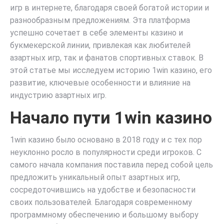
игр в интернете, благодаря своей богатой истории и
разнообразным предложениям. Эта платформа
успешно сочетает в себе элементы казино и
букмекерской линии, привлекая как любителей
азартных игр, так и фанатов спортивных ставок. В
этой статье мы исследуем историю 1win казино, его
развитие, ключевые особенности и влияние на
индустрию азартных игр.
Начало пути 1win казино
1win казино было основано в 2018 году и с тех пор
неуклонно росло в популярности среди игроков. С
самого начала компания поставила перед собой цель
предложить уникальный опыт азартных игр,
сосредоточившись на удобстве и безопасности
своих пользователей. Благодаря современному
программному обеспечению и большому выбору