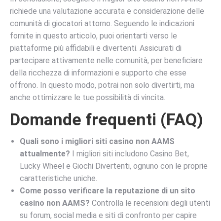
richiede una valutazione accurata e considerazione delle
comunità di giocatori attorno. Seguendo le indicazioni
fornite in questo articolo, puoi orientarti verso le
piattaforme più affidabili e divertenti. Assicurati di
partecipare attivamente nelle comunità, per beneficiare
della ricchezza di informazioni e supporto che esse
offrono. In questo modo, potrai non solo divertirti, ma
anche ottimizzare le tue possibilità di vincita.
Domande frequenti (FAQ)
Quali sono i migliori siti casino non AAMS
attualmente?
I migliori siti includono Casino Bet,
Lucky Wheel e Giochi Divertenti, ognuno con le proprie
caratteristiche uniche.
Come posso verificare la reputazione di un sito
casino non AAMS?
Controlla le recensioni degli utenti
su forum, social media e siti di confronto per capire