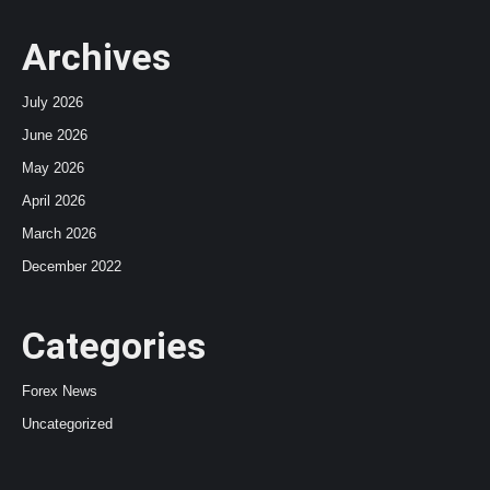
Archives
July 2026
June 2026
May 2026
April 2026
March 2026
December 2022
Categories
Forex News
Uncategorized