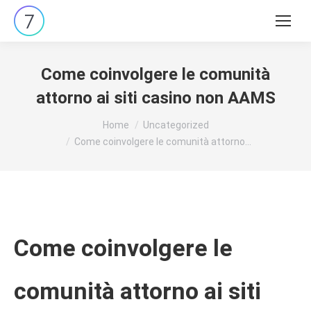
Search:
Come coinvolgere le comunità
attorno ai siti casino non AAMS
You are here:
Home
Uncategorized
Come coinvolgere le comunità attorno…
Come coinvolgere le
comunità attorno ai siti