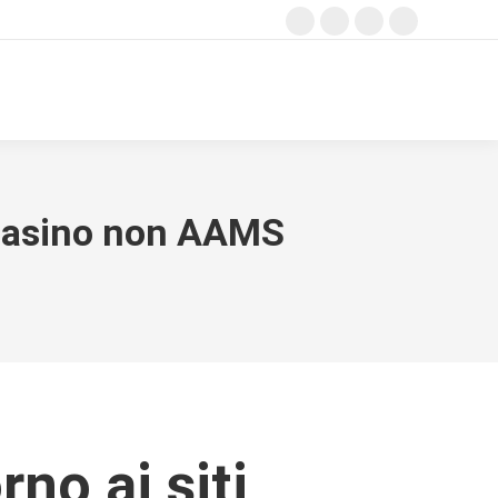
Facebook
Twitter
Instagram
YouTube
page
page
page
page
opens
opens
opens
opens
Search:
in
in
in
in
new
new
new
new
window
window
window
window
 casino non AAMS
no ai siti