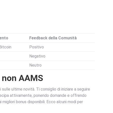
ento
Feedback della Comunità
Bitcoin
Positivo
Negativo
Neutro
no non AAMS
ulle ultime novità. Ti consiglio di iniziare a seguire
artecipa attivamente, ponendo domande e offrendo
 migliori bonus disponibili. Ecco alcuni modi per