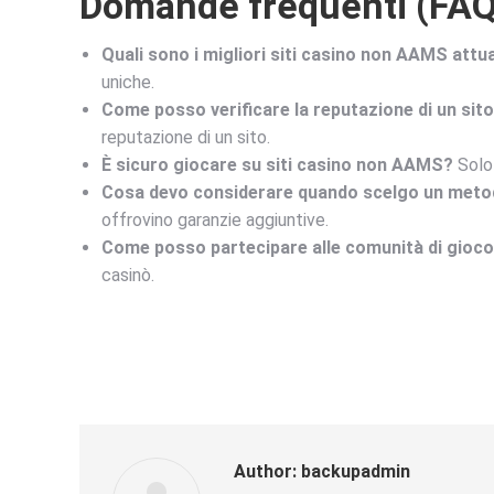
Domande frequenti (FAQ
Quali sono i migliori siti casino non AAMS att
uniche.
Come posso verificare la reputazione di un si
reputazione di un sito.
È sicuro giocare su siti casino non AAMS?
Solo 
Cosa devo considerare quando scelgo un met
offrovino garanzie aggiuntive.
Come posso partecipare alle comunità di gioco
casinò.
Author:
backupadmin