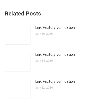
Related Posts
Link Factory verification
July 30, 2026
Link Factory verification
July 24, 2026
Link Factory verification
July 22, 2026