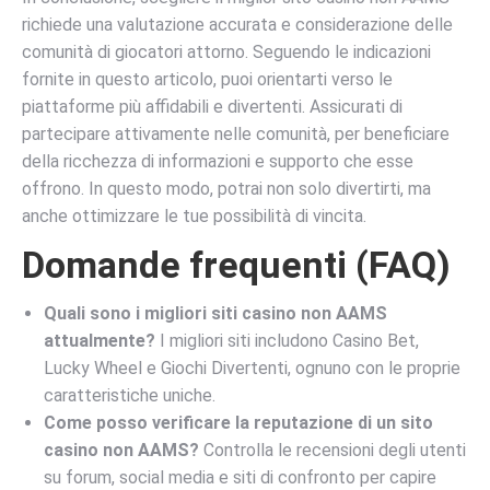
richiede una valutazione accurata e considerazione delle
comunità di giocatori attorno. Seguendo le indicazioni
fornite in questo articolo, puoi orientarti verso le
piattaforme più affidabili e divertenti. Assicurati di
partecipare attivamente nelle comunità, per beneficiare
della ricchezza di informazioni e supporto che esse
offrono. In questo modo, potrai non solo divertirti, ma
anche ottimizzare le tue possibilità di vincita.
Domande frequenti (FAQ)
Quali sono i migliori siti casino non AAMS
attualmente?
I migliori siti includono Casino Bet,
Lucky Wheel e Giochi Divertenti, ognuno con le proprie
caratteristiche uniche.
Come posso verificare la reputazione di un sito
casino non AAMS?
Controlla le recensioni degli utenti
su forum, social media e siti di confronto per capire