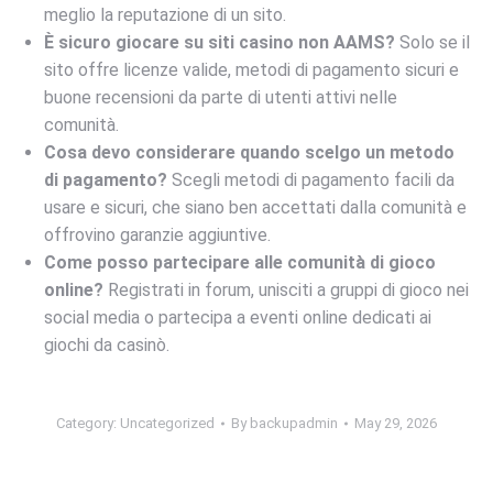
meglio la reputazione di un sito.
È sicuro giocare su siti casino non AAMS?
Solo se il
sito offre licenze valide, metodi di pagamento sicuri e
buone recensioni da parte di utenti attivi nelle
comunità.
Cosa devo considerare quando scelgo un metodo
di pagamento?
Scegli metodi di pagamento facili da
usare e sicuri, che siano ben accettati dalla comunità e
offrovino garanzie aggiuntive.
Come posso partecipare alle comunità di gioco
online?
Registrati in forum, unisciti a gruppi di gioco nei
social media o partecipa a eventi online dedicati ai
giochi da casinò.
Category:
Uncategorized
By
backupadmin
May 29, 2026