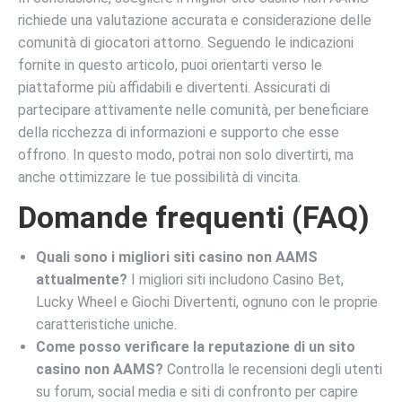
richiede una valutazione accurata e considerazione delle
comunità di giocatori attorno. Seguendo le indicazioni
fornite in questo articolo, puoi orientarti verso le
piattaforme più affidabili e divertenti. Assicurati di
partecipare attivamente nelle comunità, per beneficiare
della ricchezza di informazioni e supporto che esse
offrono. In questo modo, potrai non solo divertirti, ma
anche ottimizzare le tue possibilità di vincita.
Domande frequenti (FAQ)
Quali sono i migliori siti casino non AAMS
attualmente?
I migliori siti includono Casino Bet,
Lucky Wheel e Giochi Divertenti, ognuno con le proprie
caratteristiche uniche.
Come posso verificare la reputazione di un sito
casino non AAMS?
Controlla le recensioni degli utenti
su forum, social media e siti di confronto per capire