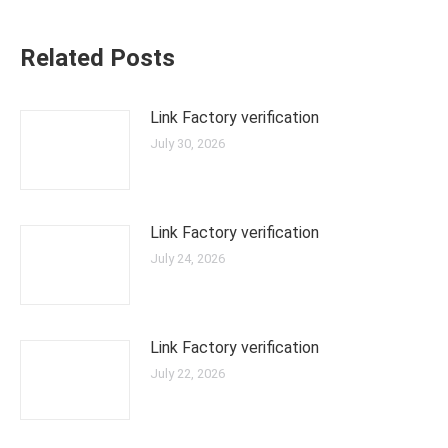
Related Posts
Link Factory verification
July 30, 2026
Link Factory verification
July 24, 2026
Link Factory verification
July 22, 2026