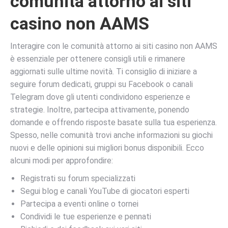
comunità attorno ai siti
casino non AAMS
Interagire con le comunità attorno ai siti casino non AAMS
è essenziale per ottenere consigli utili e rimanere
aggiornati sulle ultime novità. Ti consiglio di iniziare a
seguire forum dedicati, gruppi su Facebook o canali
Telegram dove gli utenti condividono esperienze e
strategie. Inoltre, partecipa attivamente, ponendo
domande e offrendo risposte basate sulla tua esperienza.
Spesso, nelle comunità trovi anche informazioni su giochi
nuovi e delle opinioni sui migliori bonus disponibili. Ecco
alcuni modi per approfondire:
Registrati su forum specializzati
Segui blog e canali YouTube di giocatori esperti
Partecipa a eventi online o tornei
Condividi le tue esperienze e pennati