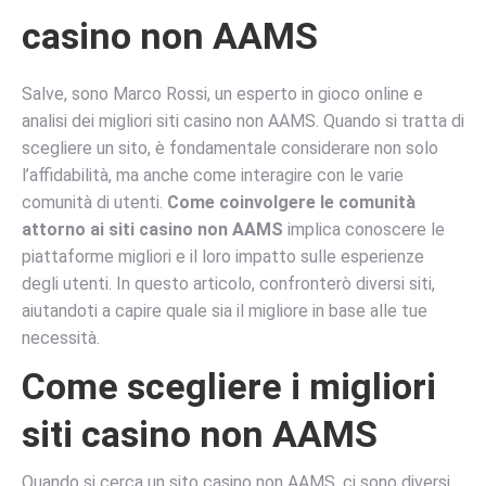
casino non AAMS
Salve, sono Marco Rossi, un esperto in gioco online e
analisi dei migliori siti casino non AAMS. Quando si tratta di
scegliere un sito, è fondamentale considerare non solo
l’affidabilità, ma anche come interagire con le varie
comunità di utenti.
Come coinvolgere le comunità
attorno ai siti casino non AAMS
implica conoscere le
piattaforme migliori e il loro impatto sulle esperienze
degli utenti. In questo articolo, confronterò diversi siti,
aiutandoti a capire quale sia il migliore in base alle tue
necessità.
Come scegliere i migliori
siti casino non AAMS
Quando si cerca un sito casino non AAMS, ci sono diversi