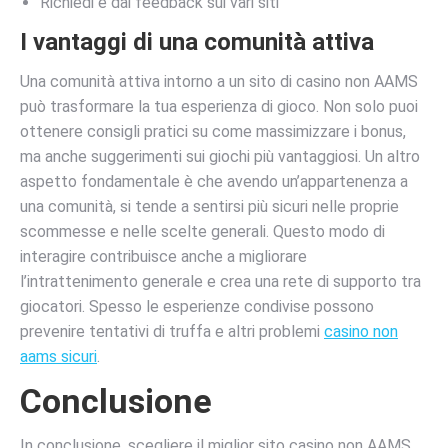
Richiedi e dai feedback sui vari siti
I vantaggi di una comunità attiva
Una comunità attiva intorno a un sito di casino non AAMS
può trasformare la tua esperienza di gioco. Non solo puoi
ottenere consigli pratici su come massimizzare i bonus,
ma anche suggerimenti sui giochi più vantaggiosi. Un altro
aspetto fondamentale è che avendo un’appartenenza a
una comunità, si tende a sentirsi più sicuri nelle proprie
scommesse e nelle scelte generali. Questo modo di
interagire contribuisce anche a migliorare
l’intrattenimento generale e crea una rete di supporto tra
giocatori. Spesso le esperienze condivise possono
prevenire tentativi di truffa e altri problemi
casino non
aams sicuri
.
Conclusione
In conclusione, scegliere il miglior sito casino non AAMS