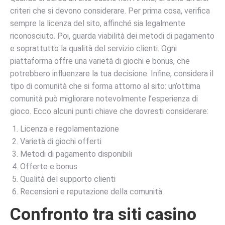
criteri che si devono considerare. Per prima cosa, verifica
sempre la licenza del sito, affinché sia legalmente
riconosciuto. Poi, guarda viabilità dei metodi di pagamento
e soprattutto la qualità del servizio clienti. Ogni
piattaforma offre una varietà di giochi e bonus, che
potrebbero influenzare la tua decisione. Infine, considera il
tipo di comunità che si forma attorno al sito: un’ottima
comunità può migliorare notevolmente l’esperienza di
gioco. Ecco alcuni punti chiave che dovresti considerare:
Licenza e regolamentazione
Varietà di giochi offerti
Metodi di pagamento disponibili
Offerte e bonus
Qualità del supporto clienti
Recensioni e reputazione della comunità
Confronto tra siti casino