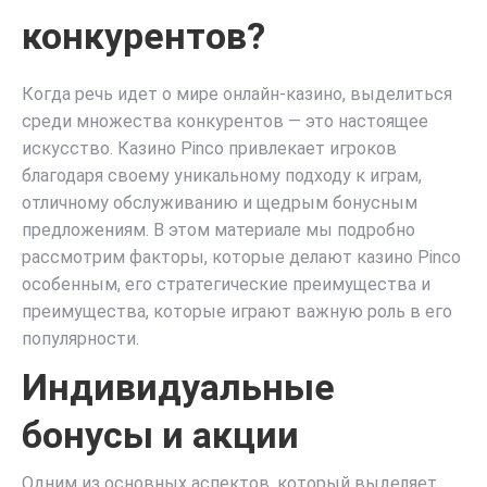
конкурентов?
Когда речь идет о мире онлайн-казино, выделиться
среди множества конкурентов — это настоящее
искусство. Казино Pinco привлекает игроков
благодаря своему уникальному подходу к играм,
отличному обслуживанию и щедрым бонусным
предложениям. В этом материале мы подробно
рассмотрим факторы, которые делают казино Pinco
особенным, его стратегические преимущества и
преимущества, которые играют важную роль в его
популярности.
Индивидуальные
бонусы и акции
Одним из основных аспектов, который выделяет