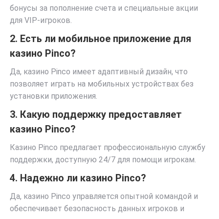
бонусы за пополнение счета и специальные акции
для VIP-игроков.
2. Есть ли мобильное приложение для
казино Pinco?
Да, казино Pinco имеет адаптивный дизайн, что
позволяет играть на мобильных устройствах без
установки приложения.
3. Какую поддержку предоставляет
казино Pinco?
Казино Pinco предлагает профессиональную службу
поддержки, доступную 24/7 для помощи игрокам.
4. Надежно ли казино Pinco?
Да, казино Pinco управляется опытной командой и
обеспечивает безопасность данных игроков и