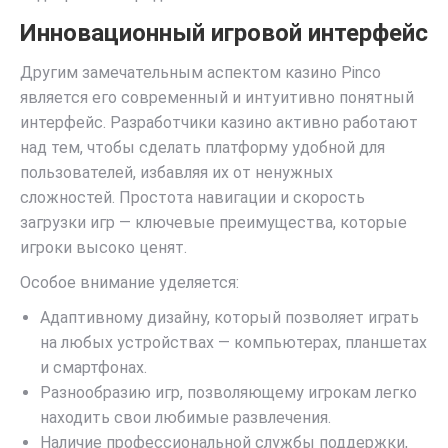
Инновационный игровой интерфейс
Другим замечательным аспектом казино Pinco
является его современный и интуитивно понятный
интерфейс. Разработчики казино активно работают
над тем, чтобы сделать платформу удобной для
пользователей, избавляя их от ненужных
сложностей. Простота навигации и скорость
загрузки игр — ключевые преимущества, которые
игроки высоко ценят.
Особое внимание уделяется:
Адаптивному дизайну, который позволяет играть
на любых устройствах — компьютерах, планшетах
и смартфонах.
Разнообразию игр, позволяющему игрокам легко
находить свои любимые развлечения.
Наличие профессиональной службы поддержки,