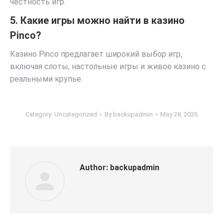
честность игр.
5. Какие игры можно найти в казино
Pinco?
Казино Pinco предлагает широкий выбор игр,
включая слоты, настольные игры и живое казино с
реальными крупье.
Category:
Uncategorized
By
backupadmin
May 28, 2026
Author:
backupadmin