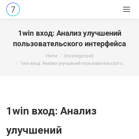
Search:
1win вход: Анализ улучшений
пользовательского интерфейса
You are here:
Home
Uncategorized
1win вход: Анализ улучшений пользовательского…
1win вход: Анализ
улучшений