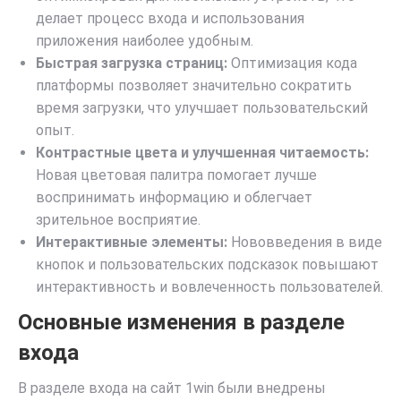
делает процесс входа и использования
приложения наиболее удобным.
Быстрая загрузка страниц:
Оптимизация кода
платформы позволяет значительно сократить
время загрузки, что улучшает пользовательский
опыт.
Контрастные цвета и улучшенная читаемость:
Новая цветовая палитра помогает лучше
воспринимать информацию и облегчает
зрительное восприятие.
Интерактивные элементы:
Нововведения в виде
кнопок и пользовательских подсказок повышают
интерактивность и вовлеченность пользователей.
Основные изменения в разделе
входа
В разделе входа на сайт 1win были внедрены