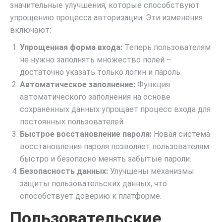
значительные улучшения, которые способствуют
упрощению процесса авторизации. Эти изменения
включают:
Упрощенная форма входа:
Теперь пользователям
не нужно заполнять множество полей –
достаточно указать только логин и пароль.
Автоматическое заполнение:
Функция
автоматического заполнения на основе
сохраненных данных упрощает процесс входа для
постоянных пользователей.
Быстрое восстановление пароля:
Новая система
восстановления пароля позволяет пользователям
быстро и безопасно менять забытые пароли.
Безопасность данных:
Улучшены механизмы
защиты пользовательских данных, что
способствует доверию к платформе.
Пользовательские