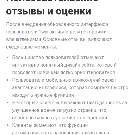
отзывы и оценки
После внедрения обновленного интерфейса
пользователи 1win активно делятся своими
впечатлениями. Основные отзывы включают
следующие моменты:
Большинство пользователей отмечают
интуитивно понятный дизайн сайта, который
позволяет новичкам легко ориентироваться.
Пользователи мобильных приложений хвалят
адаптацию интерфейса, которая помогает быстро
находить нужные функции.
Некоторые клиенты выражают благодарность за
улучшенное время загрузки страниц, что
особенно важно в условиях конкуренции.
Клиенты замечают, что функции
автоматического заполнения значительно