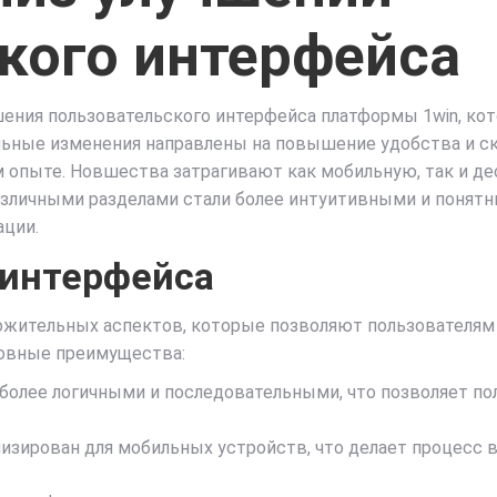
кого интерфейса
ения пользовательского интерфейса платформы 1win, кот
льные изменения направлены на повышение удобства и ск
м опыте. Новшества затрагивают как мобильную, так и д
различными разделами стали более интуитивными и понят
ации.
 интерфейса
ожительных аспектов, которые позволяют пользователям
новные преимущества:
более логичными и последовательными, что позволяет п
зирован для мобильных устройств, что делает процесс в