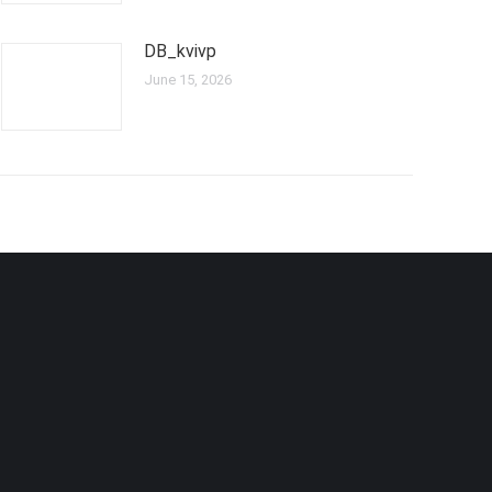
DB_kvivp
June 15, 2026