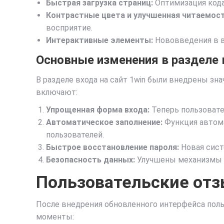
Быстрая загрузка страниц:
Оптимизация кода
Контрастные цвета и улучшенная читаемост
восприятие.
Интерактивные элементы:
Нововведения в в
Основные изменения в разделе 
В разделе входа на сайт 1win были внедрены з
включают:
Упрощенная форма входа:
Теперь пользовател
Автоматическое заполнение:
Функция автома
пользователей.
Быстрое восстановление пароля:
Новая сист
Безопасность данных:
Улучшены механизмы з
Пользовательские отз
После внедрения обновленного интерфейса пол
моменты: