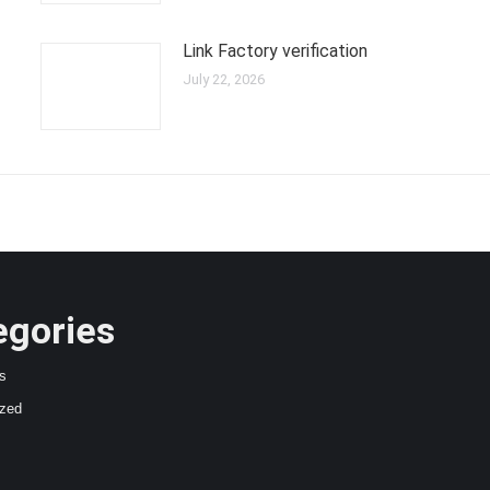
Link Factory verification
July 22, 2026
egories
s
ized