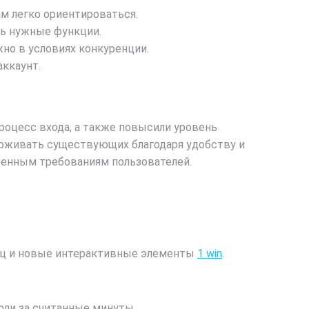
м легко ориентироваться.
ть нужные функции.
но в условиях конкуренции.
аккаунт.
процесс входа, а также повысили уровень
ерживать существующих благодаря удобству и
енным требованиям пользователей.
иц и новые интерактивные элементы
1 win
.
оли за считанные минуты.