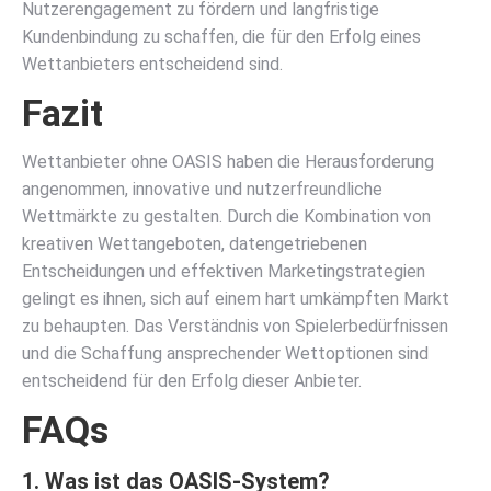
Nutzerengagement zu fördern und langfristige
Kundenbindung zu schaffen, die für den Erfolg eines
Wettanbieters entscheidend sind.
Fazit
Wettanbieter ohne OASIS haben die Herausforderung
angenommen, innovative und nutzerfreundliche
Wettmärkte zu gestalten. Durch die Kombination von
kreativen Wettangeboten, datengetriebenen
Entscheidungen und effektiven Marketingstrategien
gelingt es ihnen, sich auf einem hart umkämpften Markt
zu behaupten. Das Verständnis von Spielerbedürfnissen
und die Schaffung ansprechender Wettoptionen sind
entscheidend für den Erfolg dieser Anbieter.
FAQs
1. Was ist das OASIS-System?