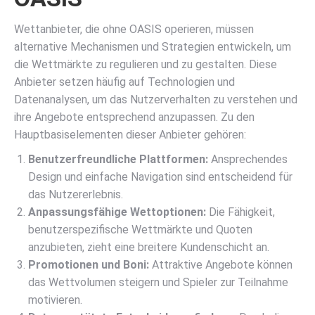
Wettanbieter, die ohne OASIS operieren, müssen
alternative Mechanismen und Strategien entwickeln, um
die Wettmärkte zu regulieren und zu gestalten. Diese
Anbieter setzen häufig auf Technologien und
Datenanalysen, um das Nutzerverhalten zu verstehen und
ihre Angebote entsprechend anzupassen. Zu den
Hauptbasiselementen dieser Anbieter gehören:
Benutzerfreundliche Plattformen:
Ansprechendes
Design und einfache Navigation sind entscheidend für
das Nutzererlebnis.
Anpassungsfähige Wettoptionen:
Die Fähigkeit,
benutzerspezifische Wettmärkte und Quoten
anzubieten, zieht eine breitere Kundenschicht an.
Promotionen und Boni:
Attraktive Angebote können
das Wettvolumen steigern und Spieler zur Teilnahme
motivieren.