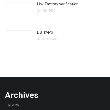
Link Factory verification
July 22, 2026
DB_kvivp
June 15, 2026
Archives
July 2026