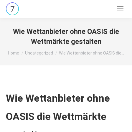
Search:
Wie Wettanbieter ohne OASIS die
Wettmärkte gestalten
You are here:
Home
Uncategorized
Wie Wettanbieter ohne OASIS die…
Wie Wettanbieter ohne
OASIS die Wettmärkte