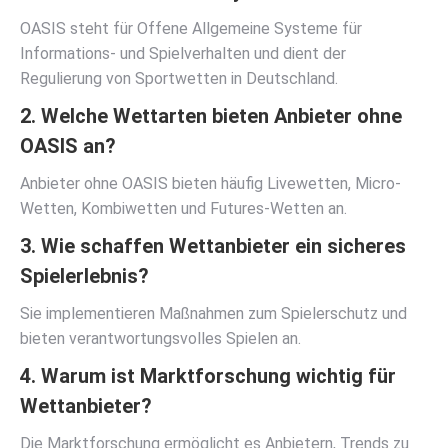
OASIS steht für Offene Allgemeine Systeme für
Informations- und Spielverhalten und dient der
Regulierung von Sportwetten in Deutschland.
2. Welche Wettarten bieten Anbieter ohne
OASIS an?
Anbieter ohne OASIS bieten häufig Livewetten, Micro-
Wetten, Kombiwetten und Futures-Wetten an.
3. Wie schaffen Wettanbieter ein sicheres
Spielerlebnis?
Sie implementieren Maßnahmen zum Spielerschutz und
bieten verantwortungsvolles Spielen an.
4. Warum ist Marktforschung wichtig für
Wettanbieter?
Die Marktforschung ermöglicht es Anbietern, Trends zu