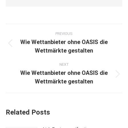
Post
PREVIOUS
navigation
Wie Wettanbieter ohne OASIS die
Previous
Wettmärkte gestalten
post:
NEXT
Wie Wettanbieter ohne OASIS die
Next
Wettmärkte gestalten
post:
Related Posts