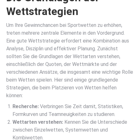
Wettstrategien
Um Ihre Gewinnchancen bei Sportwetten zu erhöhen,
treten mehrere zentrale Elemente in den Vordergrund.
Eine gute Wettstrategie erfordert eine Kombination aus
Analyse, Disziplin und effektiver Planung. Zunächst
sollten Sie die Grundlagen der Wettarten verstehen,
einschließlich der Quoten, der Wettmärkte und der
verschiedenen Ansätze, die insgesamt eine wichtige Rolle
beim Wetten spielen. Hier sind einige grundlegende
Strategien, die beim Platzieren von Wetten helfen
können:
Recherche:
Verbringen Sie Zeit damit, Statistiken,
Formkurven und Teamneuigkeiten zu studieren.
Wettarten verstehen:
Kennen Sie die Unterschiede
zwischen Einzelwetten, Systemwetten und
Kombiwetten.