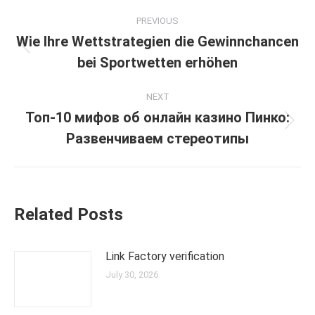
Post
PREVIOUS
navigation
Wie Ihre Wettstrategien die Gewinnchancen
Previous
bei Sportwetten erhöhen
post:
NEXT
Топ-10 мифов об онлайн казино Пинко:
Next
Развенчиваем стереотипы
post:
Related Posts
Link Factory verification
July 30, 2026