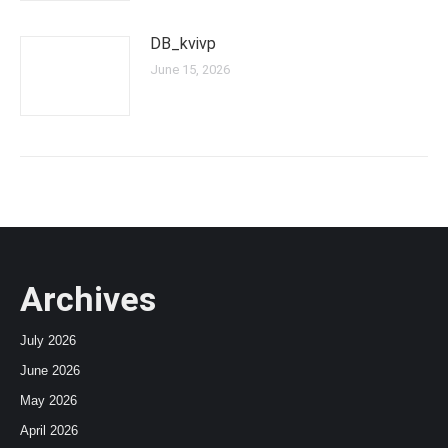
DB_kvivp
June 15, 2026
Archives
July 2026
June 2026
May 2026
April 2026