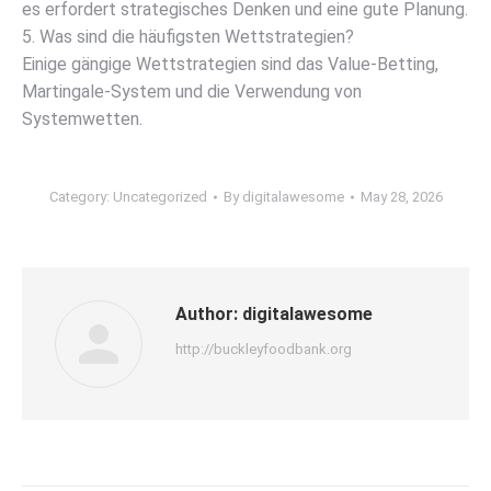
es erfordert strategisches Denken und eine gute Planung.
5. Was sind die häufigsten Wettstrategien?
Einige gängige Wettstrategien sind das Value-Betting,
Martingale-System und die Verwendung von
Systemwetten.
Category:
Uncategorized
By
digitalawesome
May 28, 2026
Author:
digitalawesome
http://buckleyfoodbank.org