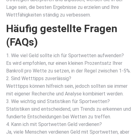
Lage sein, die besten Ergebnisse zu erzielen und Ihre
Wettfähigkeiten ständig zu verbessern.
Häufig gestellte Fragen
(FAQs)
1. Wie viel Geld sollte ich für Sportwetten aufwenden?
Es wird empfohlen, nur einen kleinen Prozentsatz Ihrer
Bankroll pro Wette zu setzen, in der Regel zwischen 1-5%.
2. Sind Wetttipps zuverlässig?
Wetttipps können hilfreich sein, jedoch sollten sie immer
mit eigener Recherche und Analyse kombiniert werden.
3. Wie wichtig sind Statistiken für Sportwetten?
Statistiken sind entscheidend, um Trends zu erkennen und
fundierte Entscheidungen bei Wetten zu treffen.
4. Kann ich mit Sportwetten Geld verdienen?
Ja, viele Menschen verdienen Geld mit Sportwetten, aber