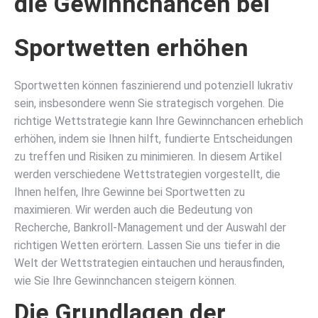
die Gewinnchancen bei
Sportwetten erhöhen
Sportwetten können faszinierend und potenziell lukrativ
sein, insbesondere wenn Sie strategisch vorgehen. Die
richtige Wettstrategie kann Ihre Gewinnchancen erheblich
erhöhen, indem sie Ihnen hilft, fundierte Entscheidungen
zu treffen und Risiken zu minimieren. In diesem Artikel
werden verschiedene Wettstrategien vorgestellt, die
Ihnen helfen, Ihre Gewinne bei Sportwetten zu
maximieren. Wir werden auch die Bedeutung von
Recherche, Bankroll-Management und der Auswahl der
richtigen Wetten erörtern. Lassen Sie uns tiefer in die
Welt der Wettstrategien eintauchen und herausfinden,
wie Sie Ihre Gewinnchancen steigern können.
Die Grundlagen der