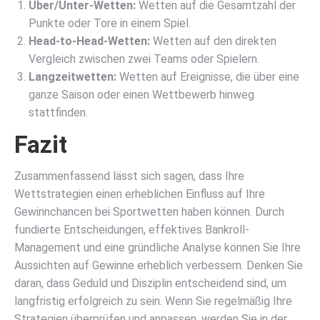
Über/Unter-Wetten:
Wetten auf die Gesamtzahl der
Punkte oder Tore in einem Spiel.
Head-to-Head-Wetten:
Wetten auf den direkten
Vergleich zwischen zwei Teams oder Spielern.
Langzeitwetten:
Wetten auf Ereignisse, die über eine
ganze Saison oder einen Wettbewerb hinweg
stattfinden.
Fazit
Zusammenfassend lässt sich sagen, dass Ihre
Wettstrategien einen erheblichen Einfluss auf Ihre
Gewinnchancen bei Sportwetten haben können. Durch
fundierte Entscheidungen, effektives Bankroll-
Management und eine gründliche Analyse können Sie Ihre
Aussichten auf Gewinne erheblich verbessern. Denken Sie
daran, dass Geduld und Disziplin entscheidend sind, um
langfristig erfolgreich zu sein. Wenn Sie regelmäßig Ihre
Strategien überprüfen und anpassen, werden Sie in der