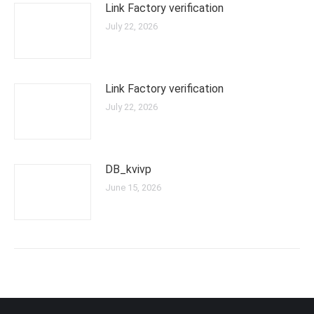
Link Factory verification
July 22, 2026
Link Factory verification
July 22, 2026
DB_kvivp
June 15, 2026