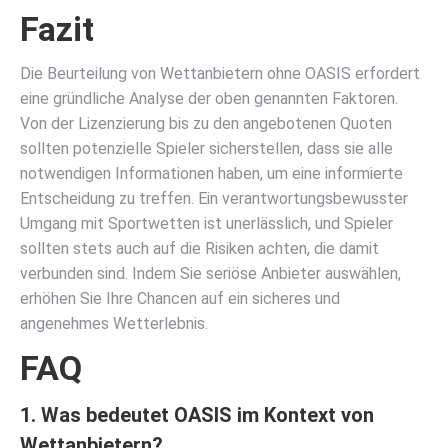
Fazit
Die Beurteilung von Wettanbietern ohne OASIS erfordert
eine gründliche Analyse der oben genannten Faktoren.
Von der Lizenzierung bis zu den angebotenen Quoten
sollten potenzielle Spieler sicherstellen, dass sie alle
notwendigen Informationen haben, um eine informierte
Entscheidung zu treffen. Ein verantwortungsbewusster
Umgang mit Sportwetten ist unerlässlich, und Spieler
sollten stets auch auf die Risiken achten, die damit
verbunden sind. Indem Sie seriöse Anbieter auswählen,
erhöhen Sie Ihre Chancen auf ein sicheres und
angenehmes Wetterlebnis.
FAQ
1. Was bedeutet OASIS im Kontext von
Wettanbietern?