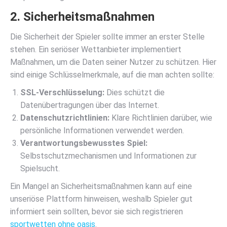
2. Sicherheitsmaßnahmen
Die Sicherheit der Spieler sollte immer an erster Stelle
stehen. Ein seriöser Wettanbieter implementiert
Maßnahmen, um die Daten seiner Nutzer zu schützen. Hier
sind einige Schlüsselmerkmale, auf die man achten sollte:
SSL-Verschlüsselung:
Dies schützt die
Datenübertragungen über das Internet.
Datenschutzrichtlinien:
Klare Richtlinien darüber, wie
persönliche Informationen verwendet werden.
Verantwortungsbewusstes Spiel:
Selbstschutzmechanismen und Informationen zur
Spielsucht.
Ein Mangel an Sicherheitsmaßnahmen kann auf eine
unseriöse Plattform hinweisen, weshalb Spieler gut
informiert sein sollten, bevor sie sich registrieren
sportwetten ohne oasis
.