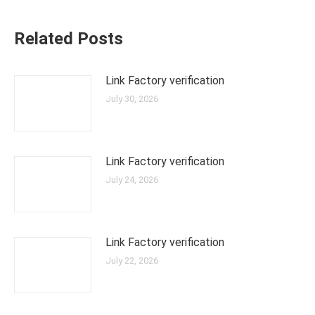
Related Posts
Link Factory verification
July 30, 2026
Link Factory verification
July 24, 2026
Link Factory verification
July 22, 2026