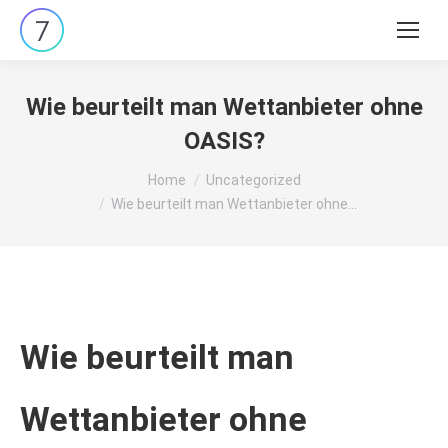
Search:
Wie beurteilt man Wettanbieter ohne
OASIS?
You are here:
Home
Uncategorized
Wie beurteilt man Wettanbieter ohne…
Wie beurteilt man
Wettanbieter ohne