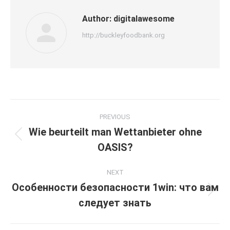
Author:
digitalawesome
http://buckleyfoodbank.org
Post
PREVIOUS
navigation
Wie beurteilt man Wettanbieter ohne
Previous
OASIS?
post:
NEXT
Особенности безопасности 1win: что вам
Next
следует знать
post: