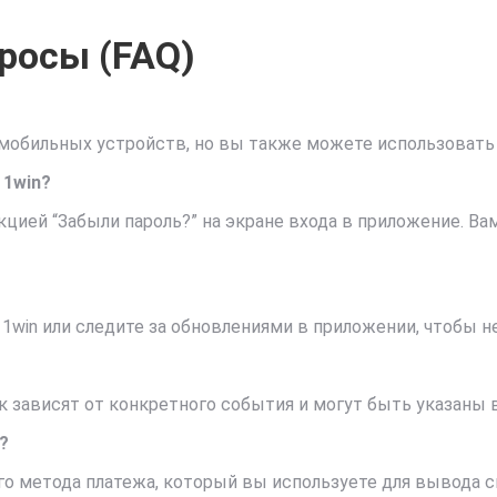
росы (FAQ)
 мобильных устройств, но вы также можете использовать 
 1win?
цией “Забыли пароль?” на экране входа в приложение. Ва
 1win или следите за обновлениями в приложении, чтобы 
зависят от конкретного события и могут быть указаны в
?
о метода платежа, который вы используете для вывода 