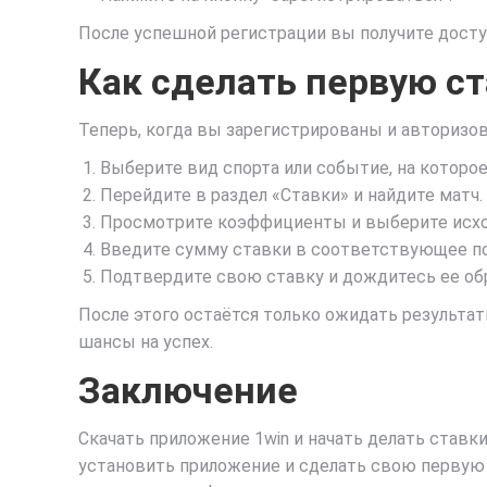
После успешной регистрации вы получите досту
Как сделать первую ст
Теперь, когда вы зарегистрированы и авторизов
Выберите вид спорта или событие, на которое
Перейдите в раздел «Ставки» и найдите матч.
Просмотрите коэффициенты и выберите исход
Введите сумму ставки в соответствующее по
Подтвердите свою ставку и дождитесь ее об
После этого остаётся только ожидать результа
шансы на успех.
Заключение
Скачать приложение 1win и начать делать ставки
установить приложение и сделать свою первую 