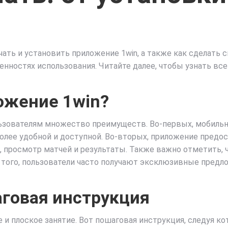
чать и установить приложение 1win, а также как сделат
енностях использования. Читайте далее, чтобы узнать вс
ожение 1win?
ьзователям множество преимуществ. Во-первых, мобильн
 более удобной и доступной. Во-вторых, приложение пред
, просмотр матчей и результаты. Также важно отметить,
е того, пользователи часто получают эксклюзивные предл
аговая инструкция
 и плоское занятие. Вот пошаговая инструкция, следуя 