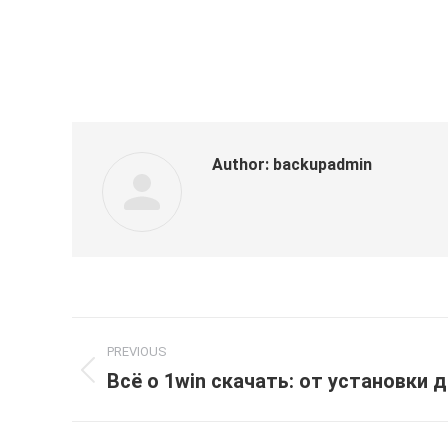
Author:
backupadmin
Post
PREVIOUS
navigation
Всё о 1win скачать: от установки 
Previous
post: