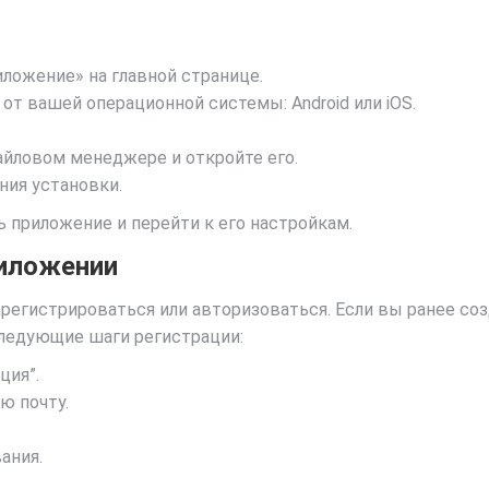
иложение» на главной странице.
т вашей операционной системы: Android или iOS.
.
айловом менеджере и откройте его.
ния установки.
приложение и перейти к его настройкам.
риложении
регистрироваться или авторизоваться. Если вы ранее соз
следующие шаги регистрации:
ция”.
ю почту.
ания.