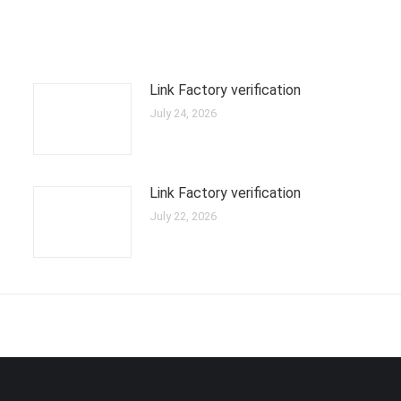
Link Factory verification
July 24, 2026
Link Factory verification
July 22, 2026