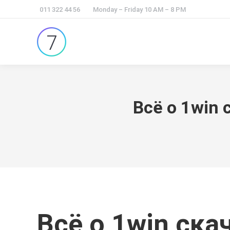
011 322 44 56
Monday – Friday 10 AM – 8 PM
Всё о 1win 
Всё о 1win ска