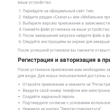
ваше устройство:
Перейдите на официальный сайт 1win.
Найдите раздел «Скачать» или «Мобильное пр
Выберите версию приложения в зависимости о
Скачайте файл установки на ваше устройство
После завершения загрузки найдите файл в ф
Следуйте инструкциям на экране для заверше
После успешной установки вы сможете открыть 
Регистрация и авторизация в п
После установки приложения вам необходимо за
для входа. Для новых пользователей доступны 
Откройте приложение и нажмите на “Регистра
Введите свой номер телефона или электронну
Создайте надежный пароль.
Подтвердите согласие с условиями использов
Нажмите на кнопку “Зарегистрироваться”.