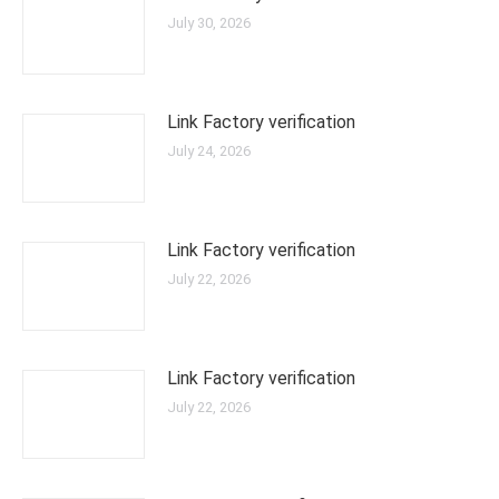
July 30, 2026
Link Factory verification
July 24, 2026
Link Factory verification
July 22, 2026
Link Factory verification
July 22, 2026