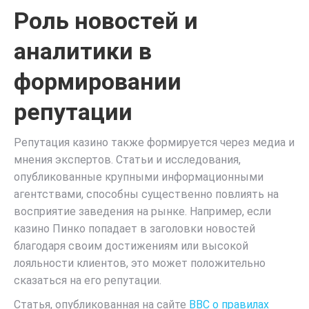
Роль новостей и
аналитики в
формировании
репутации
Репутация казино также формируется через медиа и
мнения экспертов. Статьи и исследования,
опубликованные крупными информационными
агентствами, способны существенно повлиять на
восприятие заведения на рынке. Например, если
казино Пинко попадает в заголовки новостей
благодаря своим достижениям или высокой
лояльности клиентов, это может положительно
сказаться на его репутации.
Статья, опубликованная на сайте
BBC о правилах