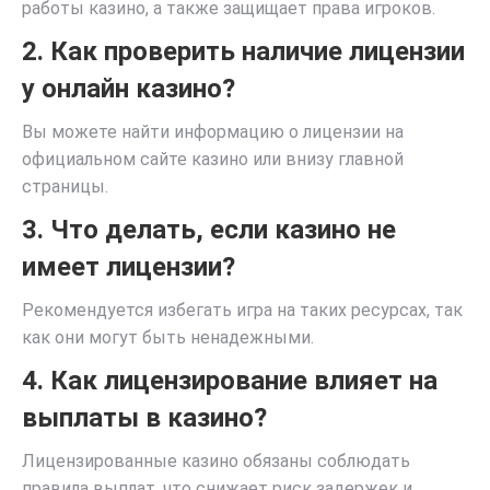
работы казино, а также защищает права игроков.
2. Как проверить наличие лицензии
у онлайн казино?
Вы можете найти информацию о лицензии на
официальном сайте казино или внизу главной
страницы.
3. Что делать, если казино не
имеет лицензии?
Рекомендуется избегать игра на таких ресурсах, так
как они могут быть ненадежными.
4. Как лицензирование влияет на
выплаты в казино?
Лицензированные казино обязаны соблюдать
правила выплат, что снижает риск задержек и