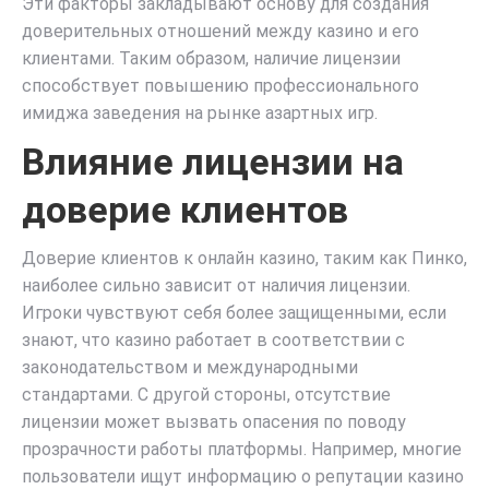
Эти факторы закладывают основу для создания
доверительных отношений между казино и его
клиентами. Таким образом, наличие лицензии
способствует повышению профессионального
имиджа заведения на рынке азартных игр.
Влияние лицензии на
доверие клиентов
Доверие клиентов к онлайн казино, таким как Пинко,
наиболее сильно зависит от наличия лицензии.
Игроки чувствуют себя более защищенными, если
знают, что казино работает в соответствии с
законодательством и международными
стандартами. С другой стороны, отсутствие
лицензии может вызвать опасения по поводу
прозрачности работы платформы. Например, многие
пользователи ищут информацию о репутации казино