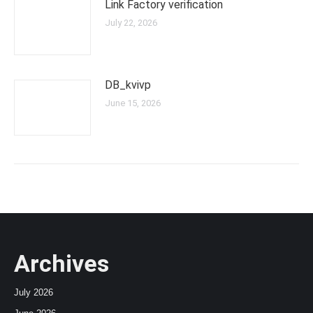
Link Factory verification
July 22, 2026
DB_kvivp
June 15, 2026
Archives
July 2026