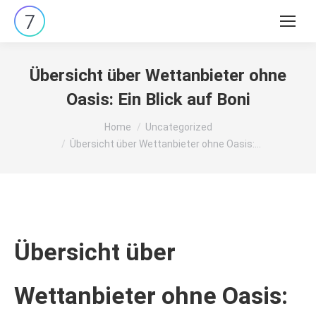
Search:
Übersicht über Wettanbieter ohne
Oasis: Ein Blick auf Boni
You are here:
Home
Uncategorized
Übersicht über Wettanbieter ohne Oasis:…
Übersicht über
Wettanbieter ohne Oasis: