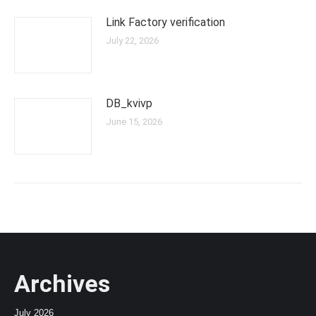
Link Factory verification
July 22, 2026
DB_kvivp
June 15, 2026
Archives
July 2026