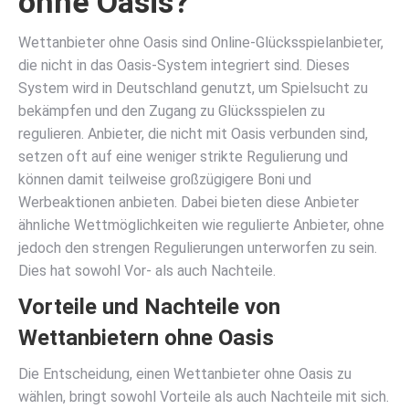
ohne Oasis?
Wettanbieter ohne Oasis sind Online-Glücksspielanbieter,
die nicht in das Oasis-System integriert sind. Dieses
System wird in Deutschland genutzt, um Spielsucht zu
bekämpfen und den Zugang zu Glücksspielen zu
regulieren. Anbieter, die nicht mit Oasis verbunden sind,
setzen oft auf eine weniger strikte Regulierung und
können damit teilweise großzügigere Boni und
Werbeaktionen anbieten. Dabei bieten diese Anbieter
ähnliche Wettmöglichkeiten wie regulierte Anbieter, ohne
jedoch den strengen Regulierungen unterworfen zu sein.
Dies hat sowohl Vor- als auch Nachteile.
Vorteile und Nachteile von
Wettanbietern ohne Oasis
Die Entscheidung, einen Wettanbieter ohne Oasis zu
wählen, bringt sowohl Vorteile als auch Nachteile mit sich.