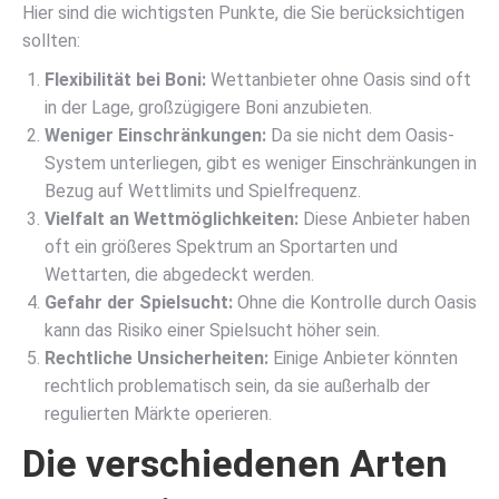
Hier sind die wichtigsten Punkte, die Sie berücksichtigen
sollten:
Flexibilität bei Boni:
Wettanbieter ohne Oasis sind oft
in der Lage, großzügigere Boni anzubieten.
Weniger Einschränkungen:
Da sie nicht dem Oasis-
System unterliegen, gibt es weniger Einschränkungen in
Bezug auf Wettlimits und Spielfrequenz.
Vielfalt an Wettmöglichkeiten:
Diese Anbieter haben
oft ein größeres Spektrum an Sportarten und
Wettarten, die abgedeckt werden.
Gefahr der Spielsucht:
Ohne die Kontrolle durch Oasis
kann das Risiko einer Spielsucht höher sein.
Rechtliche Unsicherheiten:
Einige Anbieter könnten
rechtlich problematisch sein, da sie außerhalb der
regulierten Märkte operieren.
Die verschiedenen Arten