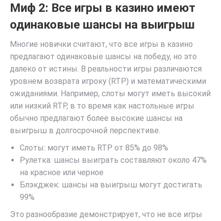
Миф 2: Все игры в казино имеют
одинаковые шансы на выигрыш
Многие новички считают, что все игры в казино
предлагают одинаковые шансы на победу, но это
далеко от истины. В реальности игры различаются
уровнем возврата игроку (RTP) и математическими
ожиданиями. Например, слоты могут иметь высокий
или низкий RTP, в то время как настольные игры
обычно предлагают более высокие шансы на
выигрыш в долгосрочной перспективе.
Слоты: могут иметь RTP от 85% до 98%
Рулетка: шансы выиграть составляют около 47%
на красное или черное
Блэкджек: шансы на выигрыш могут достигать
99%
Это разнообразие демонстрирует, что не все игры