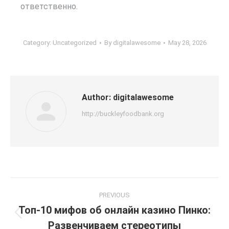
ответственно.
Category:
Uncategorized
By
digitalawesome
May 28, 2026
Author:
digitalawesome
http://buckleyfoodbank.org
Post
PREVIOUS
navigation
Топ-10 мифов об онлайн казино Пинко:
Previous
Развенчиваем стереотипы