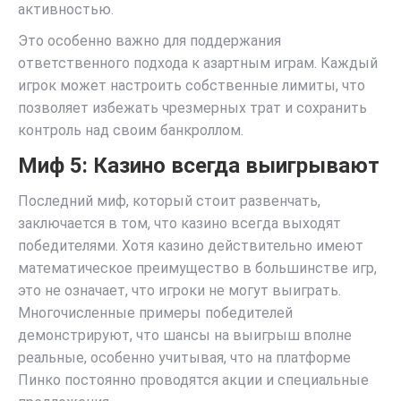
активностью.
Это особенно важно для поддержания
ответственного подхода к азартным играм. Каждый
игрок может настроить собственные лимиты, что
позволяет избежать чрезмерных трат и сохранить
контроль над своим банкроллом.
Миф 5: Казино всегда выигрывают
Последний миф, который стоит развенчать,
заключается в том, что казино всегда выходят
победителями. Хотя казино действительно имеют
математическое преимущество в большинстве игр,
это не означает, что игроки не могут выиграть.
Многочисленные примеры победителей
демонстрируют, что шансы на выигрыш вполне
реальные, особенно учитывая, что на платформе
Пинко постоянно проводятся акции и специальные