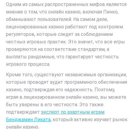
Одним из самых распространенных мифов является
мнение о том, что онлайн казино, включая Пинко,
обманывают пользователей. На самом деле,
лицензированные казино работают под контролем
регуляторов, которые следят за соблюдением
честных игровых практик. Это значит, что все игры
проверяются на соответствие стандартам, а
выплаты рандомные, что гарантирует честность
игрового процесса.
Кроме того, существуют независимые организации,
которые проводят аудит программного обеспечения
казино, подтверждая его надежность. Поэтому,
играя в лицензированном онлайн казино, вы можете
быть уверены в его честности. Это также
подтверждает
эксперт по азартным играм
Бенджамин Ликата
, который активно изучает рынок
онлайн казино.