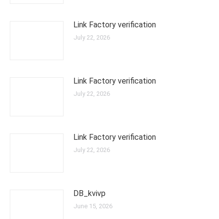
Link Factory verification
July 22, 2026
Link Factory verification
July 22, 2026
Link Factory verification
July 22, 2026
DB_kvivp
June 15, 2026