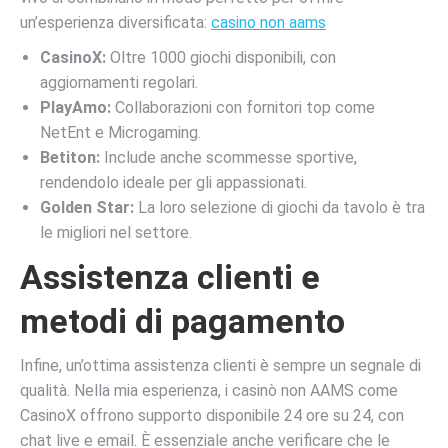
un’esperienza diversificata:
casino non aams
CasinoX:
Oltre 1000 giochi disponibili, con
aggiornamenti regolari.
PlayAmo:
Collaborazioni con fornitori top come
NetEnt e Microgaming.
Betiton:
Include anche scommesse sportive,
rendendolo ideale per gli appassionati.
Golden Star:
La loro selezione di giochi da tavolo è tra
le migliori nel settore.
Assistenza clienti e
metodi di pagamento
Infine, un’ottima assistenza clienti è sempre un segnale di
qualità. Nella mia esperienza, i casinò non AAMS come
CasinoX offrono supporto disponibile 24 ore su 24, con
chat live e email. È essenziale anche verificare che le