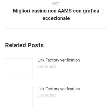
NEXT
Migliori casino non AAMS con grafica
Next
eccezionale
post:
Related Posts
Link Factory verification
July 30, 2026
Link Factory verification
July 24, 2026