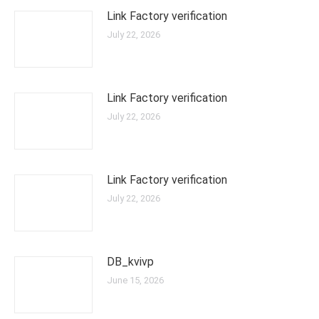
Link Factory verification
July 22, 2026
Link Factory verification
July 22, 2026
Link Factory verification
July 22, 2026
DB_kvivp
June 15, 2026