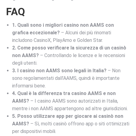
FAQ
1. Quali sono i migliori casino non AAMS con
grafica eccezionale?
– Alcuni dei più rinomati
includono CasinoX, PlayAmo e Golden Star.
2. Come posso verificare la sicurezza di un casinò
non AAMS?
– Controllando le licenze e le recensioni
degli utenti.
3. I casino non AAMS sono legali in Italia?
– Non
sono regolamentati dall’AAMS, quindi è importante
informarsi bene.
4. Qual è la differenza tra casino AAMS e non
AAMS?
– I casino AAMS sono autorizzati in Italia,
mentre i non AAMS appartengono ad altre giurisdizioni.
5. Posso utilizzare app per giocare ai casinò non
AAMS?
– Sì, molti casinò offrono app o siti ottimizzati
per dispositivi mobili.