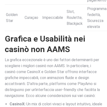
pagamento
Programma
Slot,
Golden
fedeltà,
Curaçao
Impeccabile
Roulette,
Star
Sicurezza
Blackjack
elevata
Grafica e Usabilità nei
casinò non AAMS
La grafica eccezionale è uno dei fattori determinanti per
scegliere i migliori casinò non AAMS. In particolare, i
casinò come CasinoX e Golden Star offrono interfacce
grafiche impeccabili, con animazioni fluide e design
accattivanti. D’altra parte, platforms come PlayAmo si
distinguono per un’interfaccia user-friendly che facilita la
navigazione. Ecco alcune considerazioni sui vari casinò:
CasinoX:
Un mix di colori vivaci e layout intuitivo, ideale