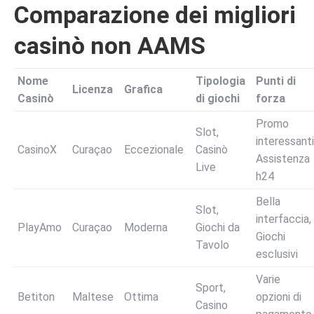
Comparazione dei migliori
casinò non AAMS
Nome
Tipologia
Punti di
Licenza
Grafica
Casinò
di giochi
forza
Promo
Slot,
interessanti
CasinoX
Curaçao
Eccezionale
Casinò
Assistenza
Live
h24
Bella
Slot,
interfaccia,
PlayAmo
Curaçao
Moderna
Giochi da
Giochi
Tavolo
esclusivi
Varie
Sport,
Betiton
Maltese
Ottima
opzioni di
Casino