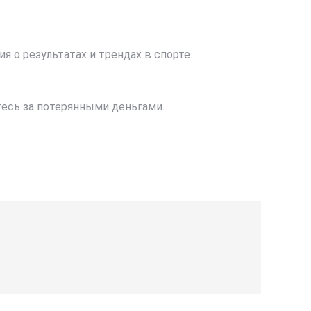
 о результатах и трендах в спорте.
тесь за потерянными деньгами.