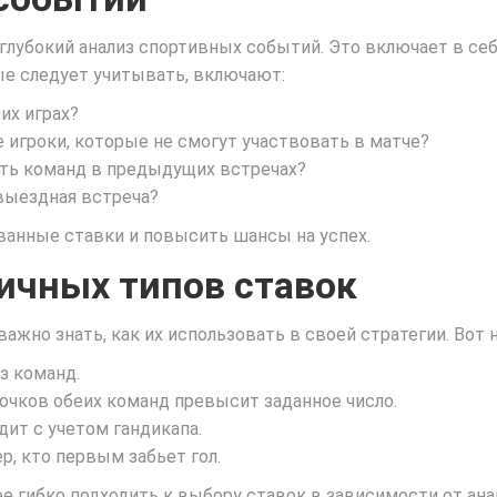
лубокий анализ спортивных событий. Это включает в себ
е следует учитывать, включают:
их играх?
игроки, которые не смогут участвовать в матче?
сть команд в предыдущих встречах?
выездная встреча?
ванные ставки и повысить шансы на успех.
ичных типов ставок
важно знать, как их использовать в своей стратегии. Вот 
з команд.
 очков обеих команд превысит заданное число.
дит с учетом гандикапа.
р, кто первым забьет гол.
е гибко подходить к выбору ставок в зависимости от ана