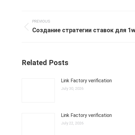
Post
PREVIOUS
navigation
Создание стратегии ставок для 1w
Previous
post:
Related Posts
Link Factory verification
July 30, 2026
Link Factory verification
July 22, 2026