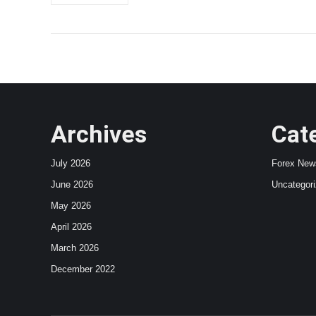
Archives
Cat
July 2026
Forex New
June 2026
Uncategor
May 2026
April 2026
March 2026
December 2022