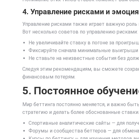
4. Управление рисками и эмоци
Управление рисками также играет важную роль 
Вот несколько советов по управлению рисками:
Не увеличивайте ставку в погоне за проигры
Фиксируйте сначала минимальные выигрыши 
Не ставьте на неизвестные события без долж
Следуя этим рекомендациям, вы сможете сохра
финансовым потерям.
5. Постоянное обучени
Мир беттинга постоянно меняется, и важно быт
стратегию и делать более обоснованные ставки.
Спортивные аналитические сайты — для получ
Форумы и сообщества беттеров — для обмена
Курсы по беттингу — для изучения методов ан