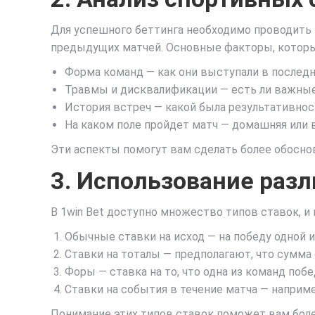
Для успешного беттинга необходимо проводить г
предыдущих матчей. Основные факторы, которы
Форма команд — как они выступали в последн
Травмы и дисквалификации — есть ли важные 
История встреч — какой была результативно
На каком поле пройдет матч — домашняя или 
Эти аспекты помогут вам сделать более обосно
3. Использование разл
В 1win Bet доступно множество типов ставок, и 
Обычные ставки на исход — на победу одной и
Ставки на тоталы — предполагают, что сумма
Форы — ставка на то, что одна из команд побе
Ставки на события в течение матча — наприме
Понимание этих типов ставок поможет вам боле