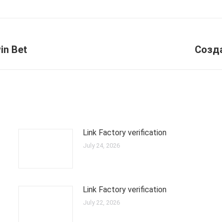
in Bet
Созда
Next
post:
Link Factory verification
July 24, 2026
Link Factory verification
July 22, 2026