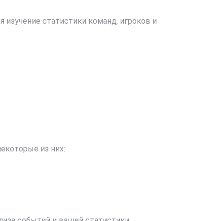
я изучение статистики команд, игроков и
некоторые из них:
лиза событий и вашей статистики.