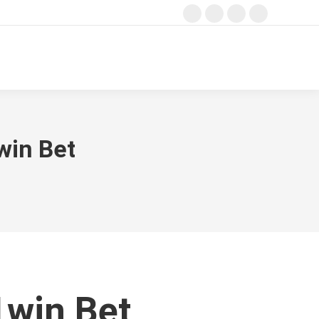
Facebook
Twitter
Instagram
YouTube
page
page
page
page
opens
opens
opens
opens
Search:
in
in
in
in
new
new
new
new
window
window
window
window
win Bet
win Bet