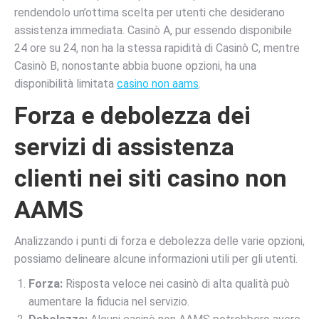
rendendolo un’ottima scelta per utenti che desiderano
assistenza immediata. Casinò A, pur essendo disponibile
24 ore su 24, non ha la stessa rapidità di Casinò C, mentre
Casinò B, nonostante abbia buone opzioni, ha una
disponibilità limitata
casino non aams
.
Forza e debolezza dei
servizi di assistenza
clienti nei siti casino non
AAMS
Analizzando i punti di forza e debolezza delle varie opzioni,
possiamo delineare alcune informazioni utili per gli utenti.
Forza:
Risposta veloce nei casinò di alta qualità può
aumentare la fiducia nel servizio.