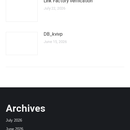
Link Factory verification
July 22, 2026
DB_kvivp
June 15, 2026
Archives
July 2026
June 2026