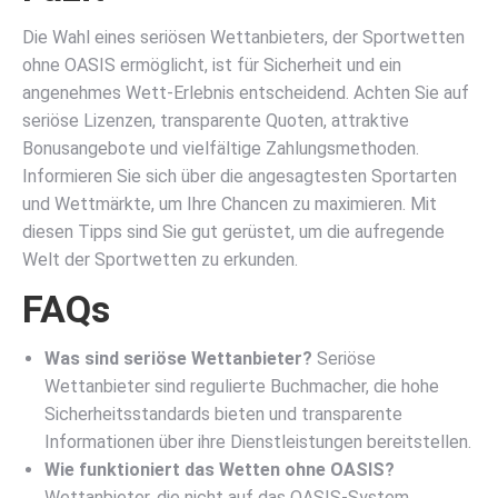
Die Wahl eines seriösen Wettanbieters, der Sportwetten
ohne OASIS ermöglicht, ist für Sicherheit und ein
angenehmes Wett-Erlebnis entscheidend. Achten Sie auf
seriöse Lizenzen, transparente Quoten, attraktive
Bonusangebote und vielfältige Zahlungsmethoden.
Informieren Sie sich über die angesagtesten Sportarten
und Wettmärkte, um Ihre Chancen zu maximieren. Mit
diesen Tipps sind Sie gut gerüstet, um die aufregende
Welt der Sportwetten zu erkunden.
FAQs
Was sind seriöse Wettanbieter?
Seriöse
Wettanbieter sind regulierte Buchmacher, die hohe
Sicherheitsstandards bieten und transparente
Informationen über ihre Dienstleistungen bereitstellen.
Wie funktioniert das Wetten ohne OASIS?
Wettanbieter, die nicht auf das OASIS-System