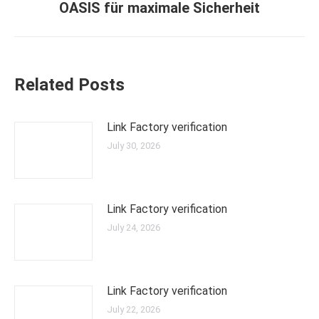
OASIS für maximale Sicherheit
post:
Related Posts
Link Factory verification
July 30, 2026
Link Factory verification
July 24, 2026
Link Factory verification
July 22, 2026