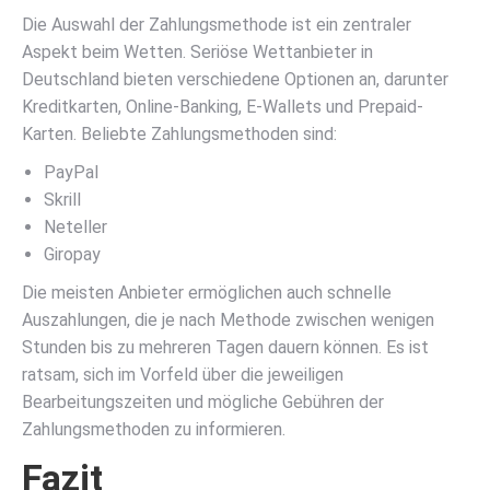
Die Auswahl der Zahlungsmethode ist ein zentraler
Aspekt beim Wetten. Seriöse Wettanbieter in
Deutschland bieten verschiedene Optionen an, darunter
Kreditkarten, Online-Banking, E-Wallets und Prepaid-
Karten. Beliebte Zahlungsmethoden sind:
PayPal
Skrill
Neteller
Giropay
Die meisten Anbieter ermöglichen auch schnelle
Auszahlungen, die je nach Methode zwischen wenigen
Stunden bis zu mehreren Tagen dauern können. Es ist
ratsam, sich im Vorfeld über die jeweiligen
Bearbeitungszeiten und mögliche Gebühren der
Zahlungsmethoden zu informieren.
Fazit