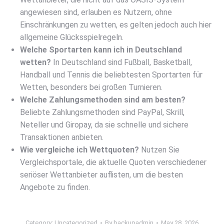
angewiesen sind, erlauben es Nutzern, ohne
Einschränkungen zu wetten, es gelten jedoch auch hier
allgemeine Glücksspielregeln.
Welche Sportarten kann ich in Deutschland
wetten?
In Deutschland sind Fußball, Basketball,
Handball und Tennis die beliebtesten Sportarten für
Wetten, besonders bei großen Turnieren.
Welche Zahlungsmethoden sind am besten?
Beliebte Zahlungsmethoden sind PayPal, Skrill,
Neteller und Giropay, da sie schnelle und sichere
Transaktionen anbieten.
Wie vergleiche ich Wettquoten?
Nutzen Sie
Vergleichsportale, die aktuelle Quoten verschiedener
seriöser Wettanbieter auflisten, um die besten
Angebote zu finden.
Category:
Uncategorized
By
backupadmin
May 28, 2026