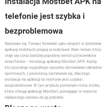
instalacja Mostbet APK na
telefonie jest szybka i
bezproblemowa
Nazywam się Tomasz Kowalski i jako ekspert w dziedzinie
aplikacji mobilnych pragnę przedstawić Wam temat, który
staje się coraz bardziej popularny wśród użytkowników
smartfonów – instalację aplikaicji Mostbet APK. Każdy,
kto poszukuje wygodnego sposobu obstawiania zakładów
sportowych, z pewnością zastanawia się, dlaczego
instalacja tej aplikacji na telefonie jest szybka i
bezproblemowa. W tym artykule porównam różne źródła,
które oferują aplikację Mostbet, pomagając w wyborze
najlepszego serwisu do jej pobrania.