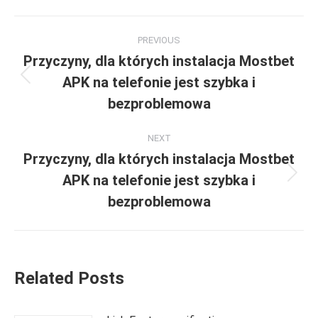
Post
PREVIOUS
navigation
Przyczyny, dla których instalacja Mostbet
APK na telefonie jest szybka i
Previous
post:
bezproblemowa
NEXT
Przyczyny, dla których instalacja Mostbet
APK na telefonie jest szybka i
Next
post:
bezproblemowa
Related Posts