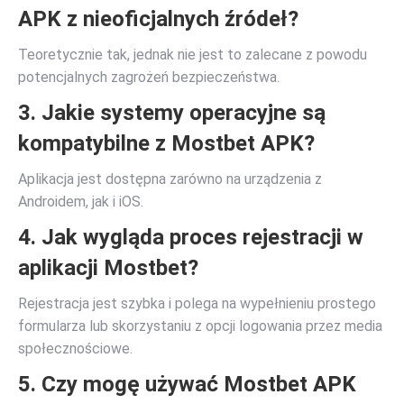
APK z nieoficjalnych źródeł?
Teoretycznie tak, jednak nie jest to zalecane z powodu
potencjalnych zagrożeń bezpieczeństwa.
3. Jakie systemy operacyjne są
kompatybilne z Mostbet APK?
Aplikacja jest dostępna zarówno na urządzenia z
Androidem, jak i iOS.
4. Jak wygląda proces rejestracji w
aplikacji Mostbet?
Rejestracja jest szybka i polega na wypełnieniu prostego
formularza lub skorzystaniu z opcji logowania przez media
społecznościowe.
5. Czy mogę używać Mostbet APK