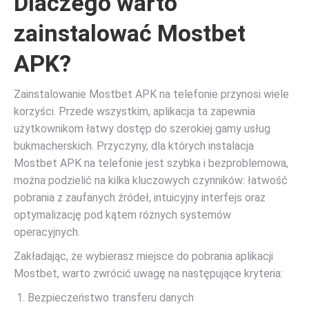
Dlaczego warto
zainstalować Mostbet
APK?
Zainstalowanie Mostbet APK na telefonie przynosi wiele
korzyści. Przede wszystkim, aplikacja ta zapewnia
użytkownikom łatwy dostęp do szerokiej gamy usług
bukmacherskich. Przyczyny, dla których instalacja
Mostbet APK na telefonie jest szybka i bezproblemowa,
można podzielić na kilka kluczowych czynników: łatwość
pobrania z zaufanych źródeł, intuicyjny interfejs oraz
optymalizację pod kątem różnych systemów
operacyjnych.
Zakładając, że wybierasz miejsce do pobrania aplikacji
Mostbet, warto zwrócić uwagę na następujące kryteria:
Bezpieczeństwo transferu danych