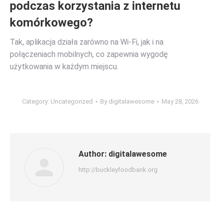
podczas korzystania z internetu
komórkowego?
Tak, aplikacja działa zarówno na Wi-Fi, jak i na
połączeniach mobilnych, co zapewnia wygodę
użytkowania w każdym miejscu.
Category:
Uncategorized
By
digitalawesome
May 28, 2026
Author:
digitalawesome
http://buckleyfoodbank.org