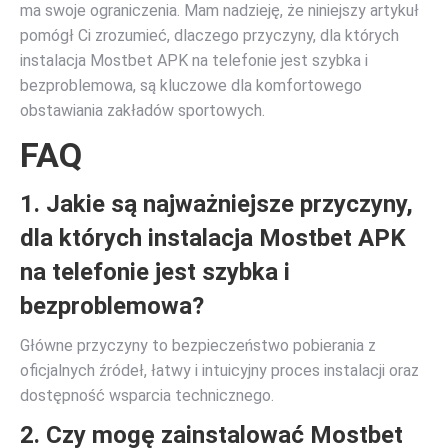
ma swoje ograniczenia. Mam nadzieję, że niniejszy artykuł
pomógł Ci zrozumieć, dlaczego przyczyny, dla których
instalacja Mostbet APK na telefonie jest szybka i
bezproblemowa, są kluczowe dla komfortowego
obstawiania zakładów sportowych.
FAQ
1. Jakie są najważniejsze przyczyny,
dla których instalacja Mostbet APK
na telefonie jest szybka i
bezproblemowa?
Główne przyczyny to bezpieczeństwo pobierania z
oficjalnych źródeł, łatwy i intuicyjny proces instalacji oraz
dostępność wsparcia technicznego.
2. Czy mogę zainstalować Mostbet