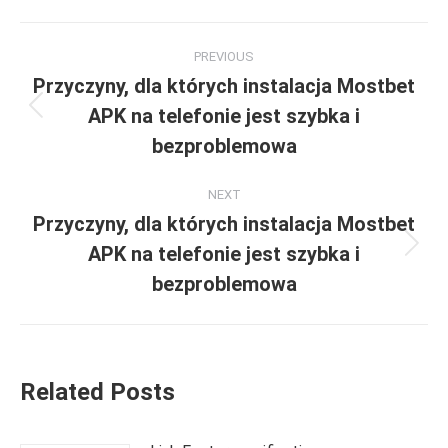
Post
PREVIOUS
navigation
Przyczyny, dla których instalacja Mostbet
APK na telefonie jest szybka i
Previous
post:
bezproblemowa
NEXT
Przyczyny, dla których instalacja Mostbet
APK na telefonie jest szybka i
Next
post:
bezproblemowa
Related Posts