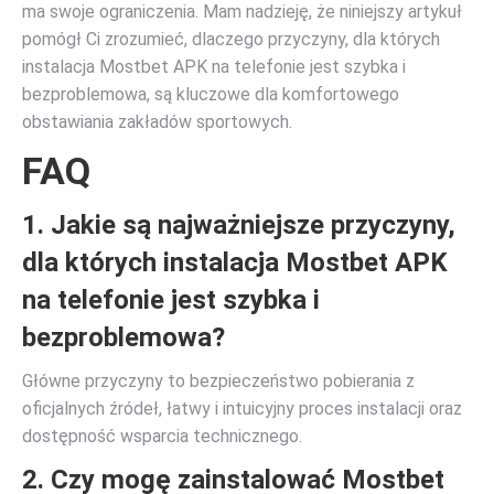
ma swoje ograniczenia. Mam nadzieję, że niniejszy artykuł
pomógł Ci zrozumieć, dlaczego przyczyny, dla których
instalacja Mostbet APK na telefonie jest szybka i
bezproblemowa, są kluczowe dla komfortowego
obstawiania zakładów sportowych.
FAQ
1. Jakie są najważniejsze przyczyny,
dla których instalacja Mostbet APK
na telefonie jest szybka i
bezproblemowa?
Główne przyczyny to bezpieczeństwo pobierania z
oficjalnych źródeł, łatwy i intuicyjny proces instalacji oraz
dostępność wsparcia technicznego.
2. Czy mogę zainstalować Mostbet