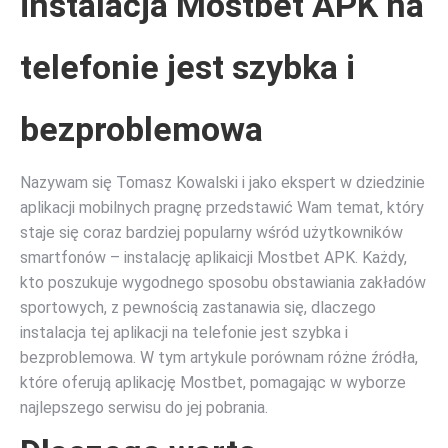
instalacja Mostbet APK na
telefonie jest szybka i
bezproblemowa
Nazywam się Tomasz Kowalski i jako ekspert w dziedzinie
aplikacji mobilnych pragnę przedstawić Wam temat, który
staje się coraz bardziej popularny wśród użytkowników
smartfonów – instalację aplikaicji Mostbet APK. Każdy,
kto poszukuje wygodnego sposobu obstawiania zakładów
sportowych, z pewnością zastanawia się, dlaczego
instalacja tej aplikacji na telefonie jest szybka i
bezproblemowa. W tym artykule porównam różne źródła,
które oferują aplikację Mostbet, pomagając w wyborze
najlepszego serwisu do jej pobrania.