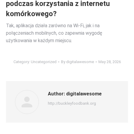
podczas korzystania z internetu
komórkowego?
Tak, aplikacja działa zarówno na Wi-Fi, jak i na
połączeniach mobilnych, co zapewnia wygodę
użytkowania w każdym miejscu.
Category:
Uncategorized
By
digitalawesome
May 28, 2026
Author:
digitalawesome
http://buckleyfoodbank.org