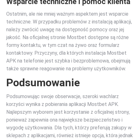
Wsparcie techniczne i pomoc klienta
Ostatnim, ale nie mniej ważnym aspektem jest wsparcie
techniczne. W przypadku problemów z instalacją aplikacji,
należy zwrócić uwagę na dostępność pomocy oraz jej
jakość. Na oficjalnej stronie Mostbet dostępne są różne
formy kontaktu, w tym czat na żywo oraz formularz
kontaktowy. Przyczyny, dla których instalacja Mostbet
APK na telefonie jest szybka i bezproblemowa, obejmują
także sprawne reagowanie na problemy użytkowników.
Podsumowanie
Podsumowując swoje obserwacje, szeroki wachlarz
korzyści wynika z pobierania aplikacji Mostbet APK.
Najlepszym wyborem jest korzystanie z oficjalnej strony,
ponieważ zapewnia ona największe bezpieczeństwo i
wygodę użytkowania. Dla tych, którzy preferują zakupy w
sklepach z aplikacjami, również istnieje opcja, która jednak