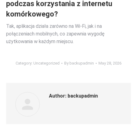
podczas korzystania z internetu
komórkowego?
Tak, aplikacja działa zarówno na Wi-Fi, jak i na
połączeniach mobilnych, co zapewnia wygodę
użytkowania w każdym miejscu.
Category:
Uncategorized
By
backupadmin
May 28, 2026
Author:
backupadmin