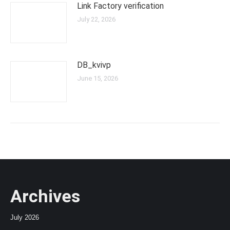
Link Factory verification
July 22, 2026
DB_kvivp
June 15, 2026
Archives
July 2026