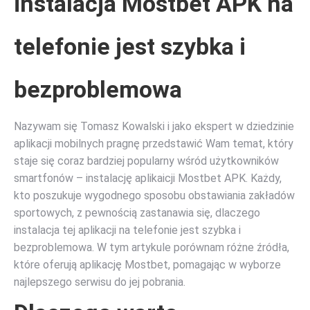
instalacja Mostbet APK na
telefonie jest szybka i
bezproblemowa
Nazywam się Tomasz Kowalski i jako ekspert w dziedzinie
aplikacji mobilnych pragnę przedstawić Wam temat, który
staje się coraz bardziej popularny wśród użytkowników
smartfonów – instalację aplikaicji Mostbet APK. Każdy,
kto poszukuje wygodnego sposobu obstawiania zakładów
sportowych, z pewnością zastanawia się, dlaczego
instalacja tej aplikacji na telefonie jest szybka i
bezproblemowa. W tym artykule porównam różne źródła,
które oferują aplikację Mostbet, pomagając w wyborze
najlepszego serwisu do jej pobrania.