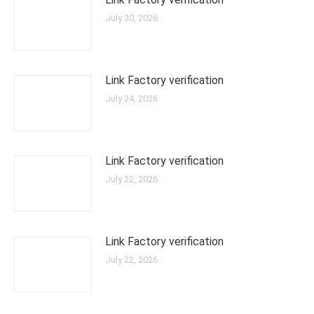
July 30, 2026
Link Factory verification
July 24, 2026
Link Factory verification
July 22, 2026
Link Factory verification
July 22, 2026