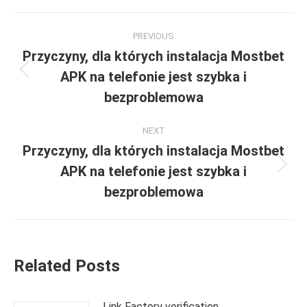
Post
PREVIOUS
navigation
Przyczyny, dla których instalacja Mostbet
APK na telefonie jest szybka i
Previous
post:
bezproblemowa
NEXT
Przyczyny, dla których instalacja Mostbet
APK na telefonie jest szybka i
Next
post:
bezproblemowa
Related Posts
Link Factory verification