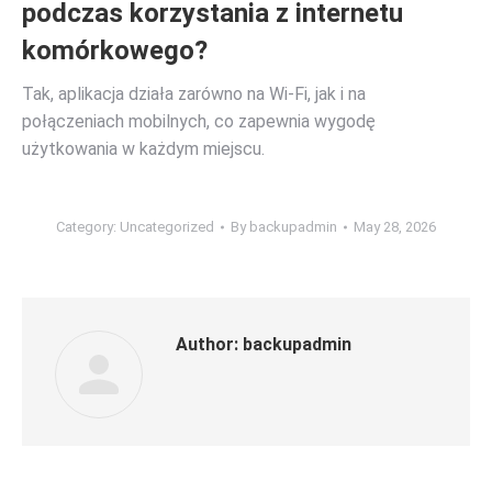
podczas korzystania z internetu
komórkowego?
Tak, aplikacja działa zarówno na Wi-Fi, jak i na
połączeniach mobilnych, co zapewnia wygodę
użytkowania w każdym miejscu.
Category:
Uncategorized
By
backupadmin
May 28, 2026
Author:
backupadmin