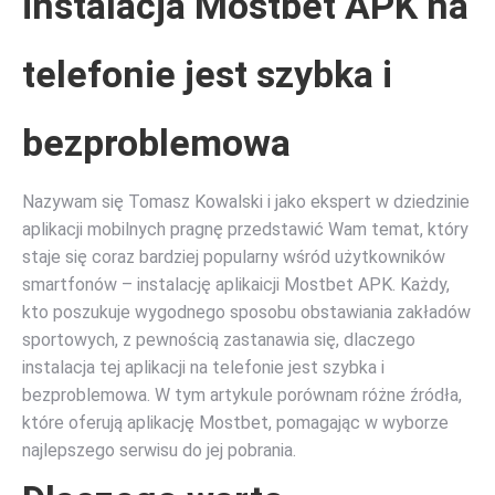
instalacja Mostbet APK na
telefonie jest szybka i
bezproblemowa
Nazywam się Tomasz Kowalski i jako ekspert w dziedzinie
aplikacji mobilnych pragnę przedstawić Wam temat, który
staje się coraz bardziej popularny wśród użytkowników
smartfonów – instalację aplikaicji Mostbet APK. Każdy,
kto poszukuje wygodnego sposobu obstawiania zakładów
sportowych, z pewnością zastanawia się, dlaczego
instalacja tej aplikacji na telefonie jest szybka i
bezproblemowa. W tym artykule porównam różne źródła,
które oferują aplikację Mostbet, pomagając w wyborze
najlepszego serwisu do jej pobrania.