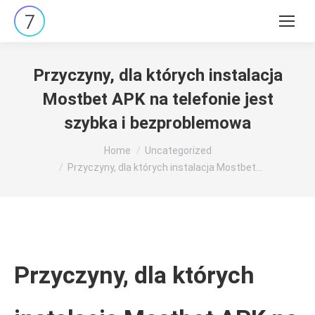
Search:
Przyczyny, dla których instalacja
Mostbet APK na telefonie jest
szybka i bezproblemowa
You are here:
Home
Uncategorized
Przyczyny, dla których instalacja Mostbet…
Przyczyny, dla których