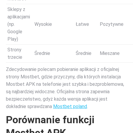
Sklepy z
aplikacjami
(np.
Wysokie
Łatwe
Pozytywne
Google
Play)
Strony
Średnie
Średnie
Mieszane
trzecie
Zdecydowanie polecam pobieranie aplikacji z oficjalnej
strony Mostbet, gdzie przyczyny, dla których instalacja
Mostbet APK na telefonie jest szybka i bezproblemowa,
są najbardziej widoczne. Oficjalna strona zapewnia
bezpieczeństwo, gdyż każda wersja aplikacji jest
dokładnie sprawdzana
Mostbet poland
.
Porównanie funkcji
Mostbet APK