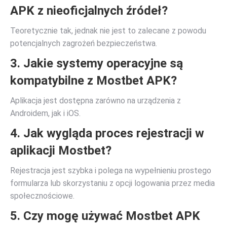
APK z nieoficjalnych źródeł?
Teoretycznie tak, jednak nie jest to zalecane z powodu
potencjalnych zagrożeń bezpieczeństwa.
3. Jakie systemy operacyjne są
kompatybilne z Mostbet APK?
Aplikacja jest dostępna zarówno na urządzenia z
Androidem, jak i iOS.
4. Jak wygląda proces rejestracji w
aplikacji Mostbet?
Rejestracja jest szybka i polega na wypełnieniu prostego
formularza lub skorzystaniu z opcji logowania przez media
społecznościowe.
5. Czy mogę używać Mostbet APK