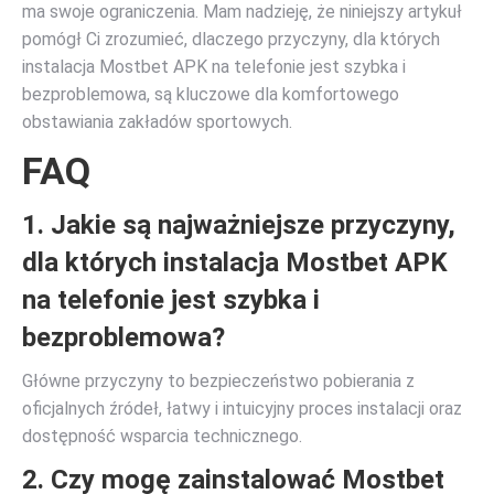
ma swoje ograniczenia. Mam nadzieję, że niniejszy artykuł
pomógł Ci zrozumieć, dlaczego przyczyny, dla których
instalacja Mostbet APK na telefonie jest szybka i
bezproblemowa, są kluczowe dla komfortowego
obstawiania zakładów sportowych.
FAQ
1. Jakie są najważniejsze przyczyny,
dla których instalacja Mostbet APK
na telefonie jest szybka i
bezproblemowa?
Główne przyczyny to bezpieczeństwo pobierania z
oficjalnych źródeł, łatwy i intuicyjny proces instalacji oraz
dostępność wsparcia technicznego.
2. Czy mogę zainstalować Mostbet