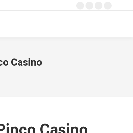
Facebook
Twitter
Instagram
YouTube
page
page
page
page
opens
opens
opens
opens
Search:
in
in
in
in
new
new
new
new
window
window
window
window
o Casino
inco Casino