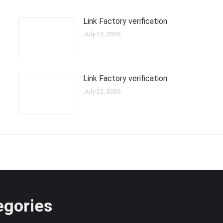
Link Factory verification
July 24, 2026
Link Factory verification
July 22, 2026
egories