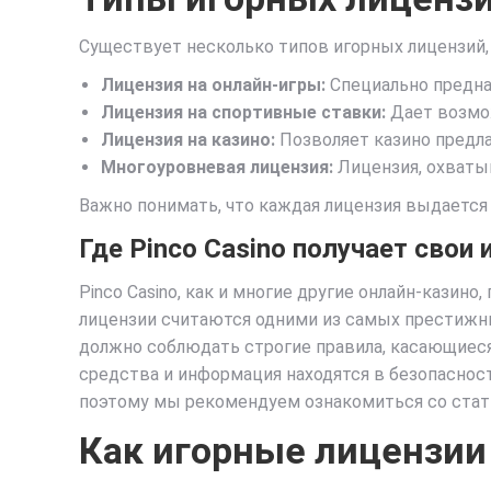
Существует несколько типов игорных лицензий,
Лицензия на онлайн-игры:
Специально предназ
Лицензия на спортивные ставки:
Дает возмо
Лицензия на казино:
Позволяет казино предла
Многоуровневая лицензия:
Лицензия, охваты
Важно понимать, что каждая лицензия выдается
Где Pinco Casino получает свои
Pinco Casino, как и многие другие онлайн-казино
лицензии считаются одними из самых престижны
должно соблюдать строгие правила, касающиеся 
средства и информация находятся в безопаснос
поэтому мы рекомендуем ознакомиться со статьей
Как игорные лицензии