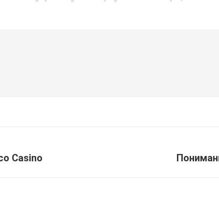
co Casino
Понимани
Next
post: