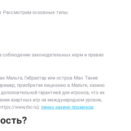
я. Рассмотрим основные типы:
а соблюдение законодательных норм и правил.
ак Мальта, Гибралтар или остров Ман. Такие
ример, приобретая лицензию в Мальте, казино
дополнительной гарантией для игроков, что их
ании азартных игр на международном уровне,
tps://www.rbc.ru).
пинко казино промокод
ность?