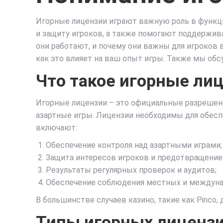
Игорные лицензии играют важную роль в функцио
и защиту игроков, а также помогают поддержива
они работают, и почему они важны для игроков в 
как это влияет на ваш опыт игры. Также мы обс
Что такое игорные ли
Игорные лицензии – это официальные разрешен
азартные игры. Лицензии необходимы для обесп
включают:
Обеспечение контроля над азартными играми;
Защита интересов игроков и предотвращение
Результаты регулярных проверок и аудитов;
Обеспечение соблюдения местных и междуна
В большинстве случаев казино, такие как Pinco
Типы игорных лиценз