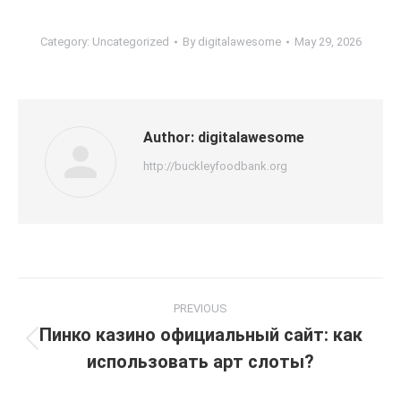
Category:
Uncategorized
By
digitalawesome
May 29, 2026
Author:
digitalawesome
http://buckleyfoodbank.org
Post
PREVIOUS
navigation
Пинко казино официальный сайт: как
Previous
использовать арт слоты?
post: