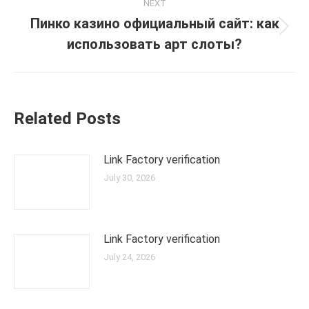
NEXT
Пинко казино официальный сайт: как
Next
использовать арт слоты?
post:
Related Posts
Link Factory verification
July 30, 2026
Link Factory verification
July 24, 2026