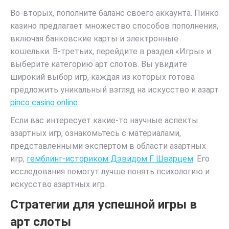
Во-вторых, пополните баланс своего аккаунта. Пинко
казино предлагает множество способов пополнения,
включая банковские карты и электронные
кошельки. В-третьих, перейдите в раздел «Игры» и
выберите категорию арт слотов. Вы увидите
широкий выбор игр, каждая из которых готова
предложить уникальный взгляд на искусство и азарт
pinco casino online
.
Если вас интересует какие-то научные аспекты
азартных игр, ознакомьтесь с материалами,
представленными экспертом в области азартных
игр,
гемблинг-историком Дэвидом Г. Шварцем
. Его
исследования помогут лучше понять психологию и
искусство азартных игр.
Стратегии для успешной игры в
арт слоты