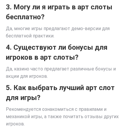
3. Могу ли я играть в арт слоты
бесплатно?
Да, многие игры предлагают демо-версии для
бесплатной практики.
4. Существуют ли бонусы для
игроков в арт слоты?
Да, казино часто предлагает различные бонусы и
акции для игроков.
5. Как выбрать лучший арт слот
для игры?
Рекомендуется ознакомиться с правилами и
механикой игры, а также почитать отзывы других
игроков.