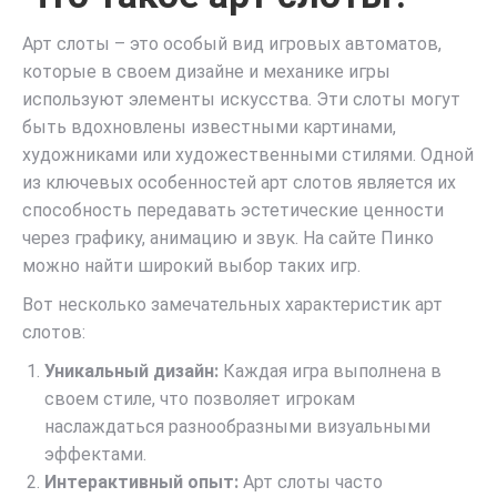
Арт слоты – это особый вид игровых автоматов,
которые в своем дизайне и механике игры
используют элементы искусства. Эти слоты могут
быть вдохновлены известными картинами,
художниками или художественными стилями. Одной
из ключевых особенностей арт слотов является их
способность передавать эстетические ценности
через графику, анимацию и звук. На сайте Пинко
можно найти широкий выбор таких игр.
Вот несколько замечательных характеристик арт
слотов:
Уникальный дизайн:
Каждая игра выполнена в
своем стиле, что позволяет игрокам
наслаждаться разнообразными визуальными
эффектами.
Интерактивный опыт:
Арт слоты часто