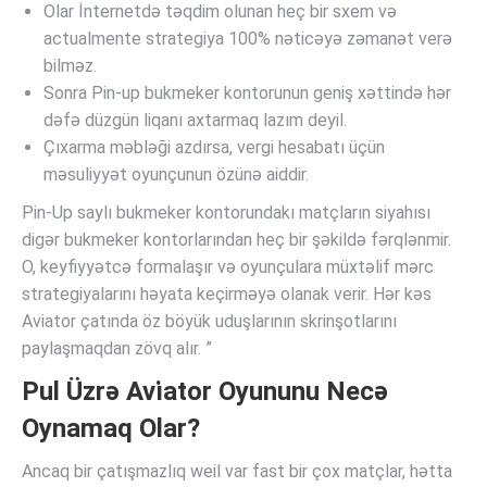
Olar İnternetdə təqdim olunan heç bir sxem və
actualmente strategiya 100% nəticəyə zəmanət verə
bilməz.
Sonra Pin-up bukmeker kontorunun geniş xəttində hər
dəfə düzgün liqanı axtarmaq lazım deyil.
Çıxarma məbləği azdırsa, vergi hesabatı üçün
məsuliyyət oyunçunun özünə aiddir.
Pin-Up saylı bukmeker kontorundakı matçların siyahısı
digər bukmeker kontorlarından heç bir şəkildə fərqlənmir.
O, keyfiyyətcə formalaşır və oyunçulara müxtəlif mərc
strategiyalarını həyata keçirməyə olanak verir. Hər kəs
Aviator çatında öz böyük uduşlarının skrinşotlarını
paylaşmaqdan zövq alır. ”
Pul Üzrə Avi̇ator Oyununu Necə
Oynamaq Olar?
Ancaq bir çatışmazlıq weil var fast bir çox matçlar, hətta