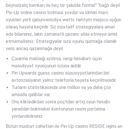
beynəlxalq həmkarı ilə heç bir şəkildə formal” “bağlı deyil.
Pin-Up online casino bölməsi yoxdur və idman mərc
oyunları yerli qanunvericiliyə watts tamtym miejscu uyğun
olaraq həyata keçirilir. Siz müxtəlif strategiyalara əməl
edə bilərsiniz, lakin zəmanətli qazanc əldə etməyə ümid
etməməlisiniz. Strategiyalar sizə oyunu qurmağa olanak
verir, ancaq qazanmağa deyil.
Çıxarma məbləği azdırsa, vergi hesabatı üçün
məsuliyyət oyunçunun özünə aiddir.
Pin Upwards guess casino xüsusiyyətlərindən biri
avtorizasiyanın yalnız telefonla həyata keçirilməsidir.
Turların statistikasında one million və ya daha çox
əmsalla qaliblər var.
Onu kliklədikdən sonra poçtdan artıq oyun hesabı
yaradılan bukmeker kontorunun rəsmi portalına
yönləndirilirsiniz.
Bütün müsbət cəhətləri ilə Pin-Up casino RESIDE rejimi ən