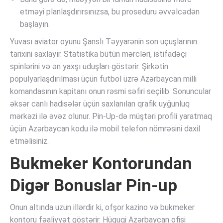
etməyi planlaşdırırsınızsa, bu proseduru əvvəlcədən
başlayın.
Yuvası aviator oyunu Şanslı Təyyarənin son uçuşlarının
tarixini saxlayır. Statistika bütün mərcləri, istifadəçi
spinlərini və ən yaxşı uduşları göstərir. Şirkətin
populyarlaşdırılması üçün futbol üzrə Azərbaycan milli
komandasının kapitanı onun rəsmi səfiri seçilib. Sonuncular
əksər canlı hadisələr üçün saxlanılan qrafik uyğunluq
mərkəzi ilə əvəz olunur. Pin-Up-də müştəri profili yaratmaq
üçün Azərbaycan kodu ilə mobil telefon nömrəsini daxil
etməlisiniz.
Bukmeker Kontorundan
Digər Bonuslar Pin-up
Onun altında uzun illərdir ki, ofşor kazino və bukmeker
kontoru fəaliyyət göstərir. Hüquqi Azərbaycan ofisi