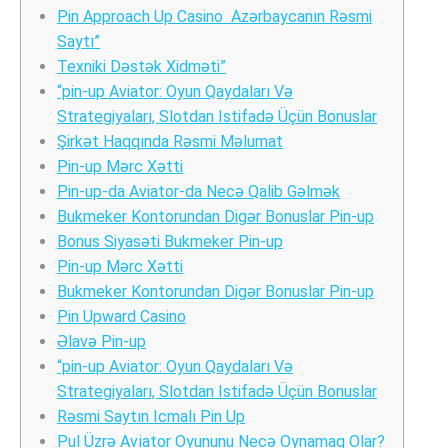
Pin Approach Up Casino ️ Azərbaycanın Rəsmi
Saytı”
Texniki Dəstək Xidməti”
“pin-up Aviator: Oyun Qaydaları Və
Strategiyaları, Slotdan Istifadə Üçün Bonuslar
Şirkət Haqqında Rəsmi Məlumat
Pin-up Mərc Xətti
Pin-up-da Aviator-da Necə Qalib Gəlmək
Bukmeker Kontorundan Digər Bonuslar Pin-up
Bonus Siyasəti Bukmeker Pin-up
Pin-up Mərc Xətti
Bukmeker Kontorundan Digər Bonuslar Pin-up
Pin Upward Casino
Əlavə Pin-up
“pin-up Aviator: Oyun Qaydaları Və
Strategiyaları, Slotdan Istifadə Üçün Bonuslar
Rəsmi Saytın Icmalı Pin Up
Pul Üzrə Avi̇ator Oyununu Necə Oynamaq Olar?