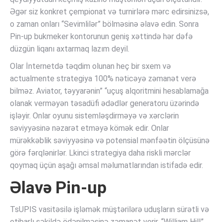
Əgər siz konkret çempionat və turnirlərə mərc edirsinizsə,
o zaman onları “Sevimlilər” bölməsinə əlavə edin. Sonra
Pin-up bukmeker kontorunun geniş xəttində hər dəfə
düzgün liqanı axtarmaq lazım deyil.
Olar İnternetdə təqdim olunan heç bir sxem və
actualmente strategiya 100% nəticəyə zəmanət verə
bilməz. Aviator, təyyarənin” “uçuş alqoritmini hesablamağa
olanak verməyən təsadüfi ədədlər generatoru üzərində
işləyir. Onlar oyunu sistemləşdirməyə və xərclərin
səviyyəsinə nəzarət etməyə kömək edir. Onlar
mürəkkəblik səviyyəsinə və potensial mənfəətin ölçüsünə
görə fərqlənirlər. Lkinci strategiya daha riskli mərclər
qoymaq üçün aşağı əmsal məlumatlarından istifadə edir.
Əlavə Pin-up
TsUPIS vasitəsilə işləmək müştərilərə uduşların sürətli və
etibarlı şəkildə ödənilməsinə zəmanət verir. “William Hill”