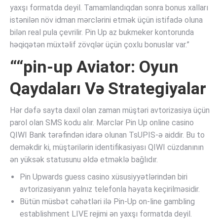
yaxşı formatda deyil. Tamamlandıqdan sonra bonus xalları
istənilən növ idman mərclərini etmək üçün istifadə oluna
bilən real pula çevrilir. Pin Up az bukmeker kontorunda
həqiqətən müxtəlif zövqlər üçün çoxlu bonuslar var.”
““pin-up Aviator: Oyun
Qaydaları Və Strategiyalar
Hər dəfə sayta daxil olan zaman müştəri avtorizasiya üçün
parol olan SMS kodu alır. Mərclər Pin Up online casino
QIWI Bank tərəfindən idarə olunan TsUPIS-ə aiddir. Bu to
deməkdir ki, müştərilərin identifikasiyası QIWI cüzdanının
ən yüksək statusunu əldə etməklə bağlıdır.
Pin Upwards guess casino xüsusiyyətlərindən biri
avtorizasiyanın yalnız telefonla həyata keçirilməsidir.
Bütün müsbət cəhətləri ilə Pin-Up on-line gambling
establishment LIVE rejimi ən yaxşı formatda deyil.