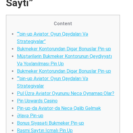
Saytı”
Content
““pin-up Aviator: Oyun Qaydaları Və
Strategiyalar”
Bukmeker Kontorundan Digər Bonuslar Pin-up
Müştərilərin Bukmeker Kontorunun Qeydiyyatı
Və Yoxlanılması Pin Up
Bukmeker Kontorundan Digər Bonuslar Pin-up
““pin-up Aviator: Oyun Qaydaları Və
Strategiyalar
Pul Üzrə Avi̇ator Oyununu Necə Oynamaq Olar?
Pin Upwards Casino
Pin-up-da Aviator-da Necə Qalib Gəlmək
Əlavə Pin-up
Bonus Siyasəti Bukmeker Pin-up
Rəsmi Saytın Icmalı Pin Up