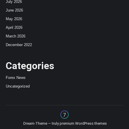
July 2026
June 2026
May 2026
April 2026
March 2026
December 2022
Categories
Forex News
Uncategorized
Dream-Theme — truly
premium WordPress themes