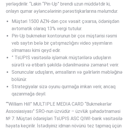
yerləşdirilir. “Lakin “Pin-Up” brendi uzun müddətdir ki,
onlayn qumar əyləncələrinin pərəstişkarlarına məlumdur.
Müştəri 1500 AZN-dən çox vəsait çıxarsa, ödənişdən
avtomatik olaraq 13% vergi tutulur.
Pin-Up bukmeker kontorunun bir çox müştərisi rəsmi
veb saytın belə bir çatışmazlığını video yayımların
olmaması kimi qeyd edir.
” TsUPIS vasitəsilə işləmək müştərilərə uduşların
sürətli və etibarlı şəkildə ödənilməsinə zəmanət verir.
Sonuncular uduşların, əmsalların və gəlirlərin məbləğinə
bölünür.
Strategiyalar sizə oyunu qurmağa imkan verir, ancaq
qazanmağa deyil.
““William Hill” MULTIPLE MEDIA CARD “Bukmekerlər
Assosiasiyası” SRO-nun üzvüdür – üzvlük şəhadətnaməsi
№ 7. Müştəri ödənişləri TsUPIS ASC QIWI-bank vasitəsilə
həyata keçirilir. İstədiyiniz idman növünü tez tapmaq üçün