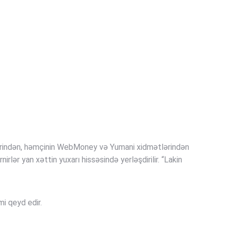
ərindən, həmçinin WebMoney və Yumani xidmətlərindən
lər yan xəttin yuxarı hissəsində yerləşdirilir. “Lakin
i qeyd edir.