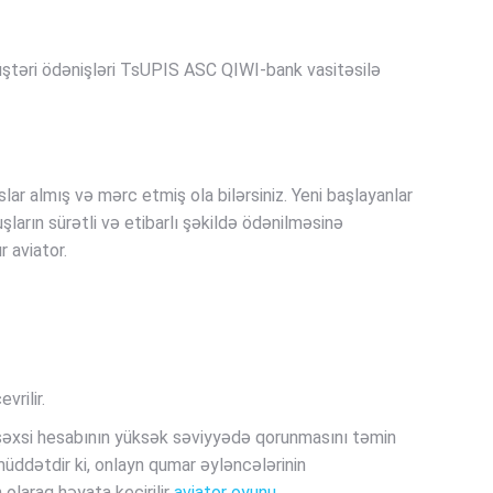
təri ödənişləri TsUPIS ASC QIWI-bank vasitəsilə
ar almış və mərc etmiş ola bilərsiniz. Yeni başlayanlar
rın sürətli və etibarlı şəkildə ödənilməsinə
 aviator.
rilir.
n şəxsi hesabının yüksək səviyyədə qorunmasını təmin
müddətdir ki, onlayn qumar əyləncələrinin
olaraq həyata keçirilir
aviator oyunu
.