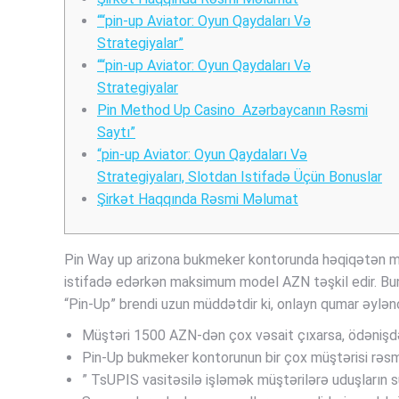
““pin-up Aviator: Oyun Qaydaları Və
Strategiyalar”
““pin-up Aviator: Oyun Qaydaları Və
Strategiyalar
Pin Method Up Casino ️ Azərbaycanın Rəsmi
Saytı”
“pin-up Aviator: Oyun Qaydaları Və
Strategiyaları, Slotdan Istifadə Üçün Bonuslar
Şirkət Haqqında Rəsmi Məlumat
Pin Way up arizona bukmeker kontorunda həqiqətən mü
istifadə edərkən maksimum model AZN təşkil edir. Bundan
“Pin-Up” brendi uzun müddətdir ki, onlayn qumar əylənc
Müştəri 1500 AZN-dən çox vəsait çıxarsa, ödənişdə
Pin-Up bukmeker kontorunun bir çox müştərisi rəsmi
” TsUPIS vasitəsilə işləmək müştərilərə uduşların sü