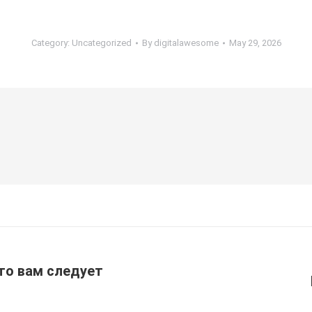
Category:
Uncategorized
By
digitalawesome
May 29, 2026
то вам следует
Next
post: