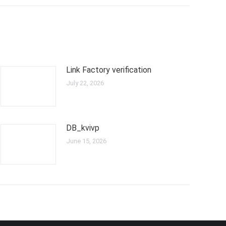
Link Factory verification
July 22, 2026
DB_kvivp
June 15, 2026