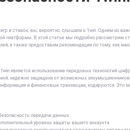
гр и ставок, вы, вероятно, слышали о 1win. Одним из ва
й платформы. В этой статье мы подробно рассмотрим стр
лей, а также предоставим рекомендации по тому, как ма
1win является использование передовых технологий шифро
мой, надежно защищена от возможных злоумышленников. Н
ная информация и финансовые транзакции, кодируются. Это
безопасность передачи данных.
ополнительный уровень защиты вашего аккаунта.
орма постоянно совершенствует свои системы для защиты