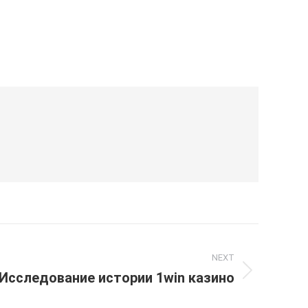
NEXT
Исследование истории 1win казино