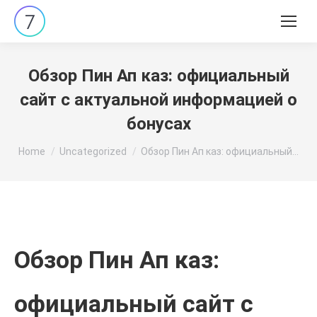
Search:
Обзор Пин Ап каз: официальный
сайт с актуальной информацией о
бонусах
You are here:
Home
Uncategorized
Обзор Пин Ап каз: официальный…
Обзор Пин Ап каз:
официальный сайт с