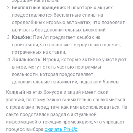
хорошим капиталом.
Бесплатные вращения:
В некоторых акциях
предоставляются бесплатные спины на
определённых игровых автоматах, что позволяет
выиграть без дополнительных вложений.
Кэшбэк:
Пин Ап предлагает кэшбэк на
проигрыши, что позволяет вернуть часть денег,
потраченных на ставки.
Лояльность:
Игроки, которые активно участвуют
в игре, могут стать частью программы
лояльности, которая предоставляет
дополнительные привилегии, подарки и бонусы.
Каждый из этих бонусов и акций имеет свои
условия, поэтому важно внимательно ознакомиться
с правилами перед тем, как ими воспользоваться. На
сайте представлен раздел с актуальной
информацией о текущих промоакциях, что упрощает
процесс выбора
скачать Pin-Up
.