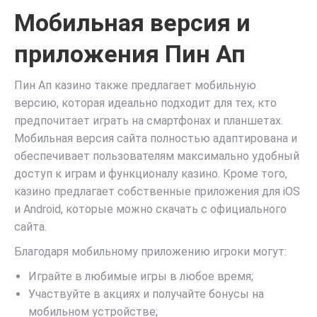
Мобильная версия и
приложения Пин Ап
Пин Ап казино также предлагает мобильную
версию, которая идеально подходит для тех, кто
предпочитает играть на смартфонах и планшетах.
Мобильная версия сайта полностью адаптирована и
обеспечивает пользователям максимально удобный
доступ к играм и функционалу казино. Кроме того,
казино предлагает собственные приложения для iOS
и Android, которые можно скачать с официального
сайта.
Благодаря мобильному приложению игроки могут:
Играйте в любимые игры в любое время;
Участвуйте в акциях и получайте бонусы на
мобильном устройстве;