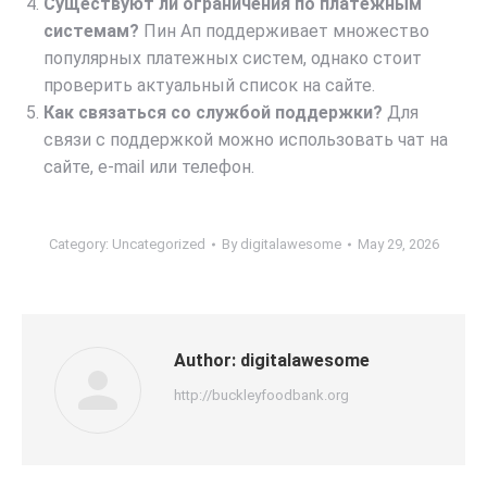
Существуют ли ограничения по платежным
системам?
Пин Ап поддерживает множество
популярных платежных систем, однако стоит
проверить актуальный список на сайте.
Как связаться со службой поддержки?
Для
связи с поддержкой можно использовать чат на
сайте, e-mail или телефон.
Category:
Uncategorized
By
digitalawesome
May 29, 2026
Author:
digitalawesome
http://buckleyfoodbank.org