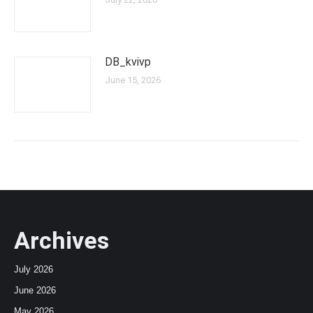
DB_kvivp
June 15, 2026
Archives
July 2026
June 2026
May 2026