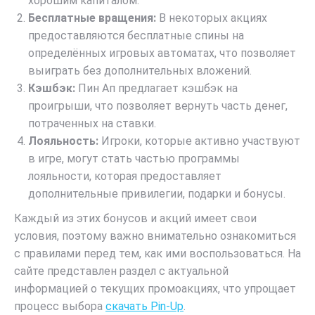
хорошим капиталом.
Бесплатные вращения:
В некоторых акциях
предоставляются бесплатные спины на
определённых игровых автоматах, что позволяет
выиграть без дополнительных вложений.
Кэшбэк:
Пин Ап предлагает кэшбэк на
проигрыши, что позволяет вернуть часть денег,
потраченных на ставки.
Лояльность:
Игроки, которые активно участвуют
в игре, могут стать частью программы
лояльности, которая предоставляет
дополнительные привилегии, подарки и бонусы.
Каждый из этих бонусов и акций имеет свои
условия, поэтому важно внимательно ознакомиться
с правилами перед тем, как ими воспользоваться. На
сайте представлен раздел с актуальной
информацией о текущих промоакциях, что упрощает
процесс выбора
скачать Pin-Up
.