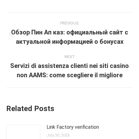
Post
PREVIOUS
navigation
Обзор Пин Ап каз: официальный сайт с
Previous
актуальной информацией о бонусах
post:
NEXT
Servizi di assistenza clienti nei siti casino
Next
non AAMS: come scegliere il migliore
post:
Related Posts
Link Factory verification
July 30, 2026