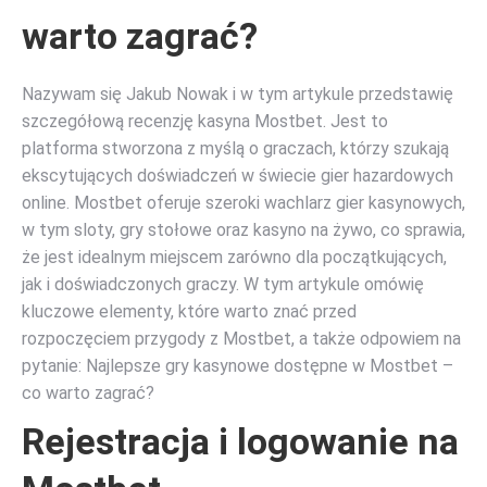
warto zagrać?
Nazywam się Jakub Nowak i w tym artykule przedstawię
szczegółową recenzję kasyna Mostbet. Jest to
platforma stworzona z myślą o graczach, którzy szukają
ekscytujących doświadczeń w świecie gier hazardowych
online. Mostbet oferuje szeroki wachlarz gier kasynowych,
w tym sloty, gry stołowe oraz kasyno na żywo, co sprawia,
że jest idealnym miejscem zarówno dla początkujących,
jak i doświadczonych graczy. W tym artykule omówię
kluczowe elementy, które warto znać przed
rozpoczęciem przygody z Mostbet, a także odpowiem na
pytanie: Najlepsze gry kasynowe dostępne w Mostbet –
co warto zagrać?
Rejestracja i logowanie na