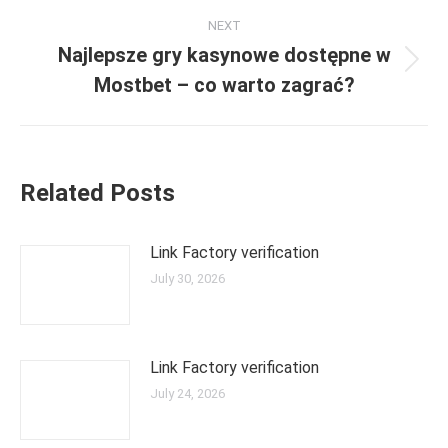
NEXT
Najlepsze gry kasynowe dostępne w
Next
Mostbet – co warto zagrać?
post:
Related Posts
Link Factory verification
July 30, 2026
Link Factory verification
July 24, 2026