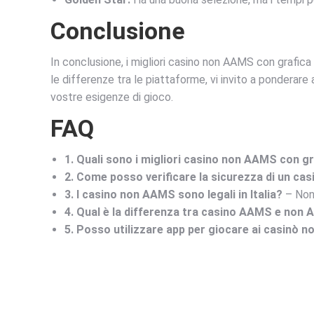
Conclusione
In conclusione, i migliori casino non AAMS con grafica 
le differenze tra le piattaforme, vi invito a ponderare
vostre esigenze di gioco.
FAQ
1. Quali sono i migliori casino non AAMS con g
2. Come posso verificare la sicurezza di un c
3. I casino non AAMS sono legali in Italia?
– Non 
4. Qual è la differenza tra casino AAMS e non
5. Posso utilizzare app per giocare ai casinò