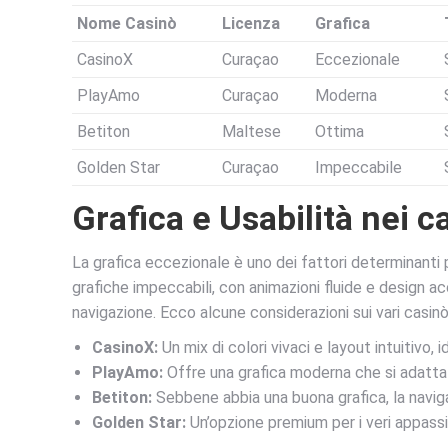
Nome Casinò
Licenza
Grafica
CasinoX
Curaçao
Eccezionale
PlayAmo
Curaçao
Moderna
Betiton
Maltese
Ottima
Golden Star
Curaçao
Impeccabile
Grafica e Usabilità nei
La grafica eccezionale è uno dei fattori determinanti 
grafiche impeccabili, con animazioni fluide e design ac
navigazione. Ecco alcune considerazioni sui vari casinò
CasinoX:
Un mix di colori vivaci e layout intuitivo, i
PlayAmo:
Offre una grafica moderna che si adatta 
Betiton:
Sebbene abbia una buona grafica, la navigab
Golden Star:
Un’opzione premium per i veri appassio