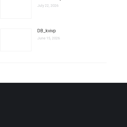
July 22, 2026
DB_kvivp
June 15, 2026