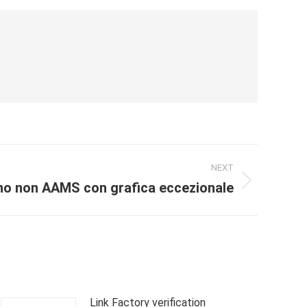
NEXT
ino non AAMS con grafica eccezionale
Link Factory verification