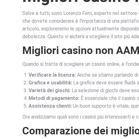
Salve a tutti, sono Lorenzo Ferri, esperto nel settore
che dovete considerare è l’importanza di una piattafo
articolo, esploreremo le opzioni attualmente disponibili
debolezze. Questo vi aiuterà a scegliere il sito più ad
Migliori casino non AAM
Quando si tratta di scegliere un casinò online, è fond
Verificare la licenza:
Anche se stiamo parlando di c
Grafica e usabilità:
La grafica deve essere fluida 
Varietà dei giochi:
La selezione di giochi deve esse
Metodi di pagamento:
È essenziale che il casinò 
Assistenza clienti:
Un buon supporto è vitale, quind
Ora analizziamo quali sono i casinò più interessanti e co
Comparazione dei migli