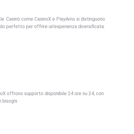
nale. Casinò come CasinoX e PlayAmo si distinguono
do perfetto per offrire un’esperienza diversificata:
noX offrono supporto disponibile 24 ore su 24, con
 bisogni: