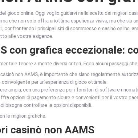
 del gioco online. Oggi voglio guidarvi nella scelta dei migliori 
rma che non solo offra un’ottima esperienza visiva, ma che sia 
, confrontando i principali siti di scommesse e casinò online, anal
atto alle vostre esigenze.
S con grafica eccezionale: co
amentale tenere a mente diversi criteri. Ecco alcuni passaggi che
asinò non AAMS, è importante che siano regolarmente autorizzati 
e coinvolgente per un’esperienza di gioco ottimale.
re ampia, con una preferenza per i fornitori di software rinomati
offra opzioni di pagamento sicure e convenienti per il vostro pae
i bisogna controllare le opzioni disponibili.
n le migliori grafiche.
ori casinò non AAMS