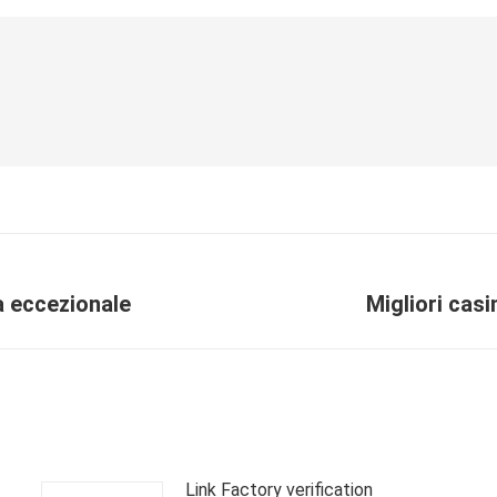
a eccezionale
Migliori cas
Next
post:
Link Factory verification