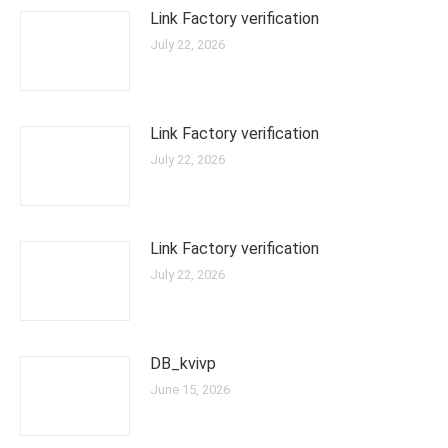
Link Factory verification
July 22, 2026
Link Factory verification
July 22, 2026
Link Factory verification
July 22, 2026
DB_kvivp
June 15, 2026