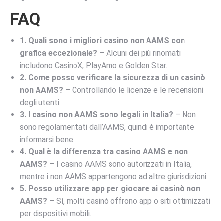
FAQ
1. Quali sono i migliori casino non AAMS con
grafica eccezionale?
– Alcuni dei più rinomati
includono CasinoX, PlayAmo e Golden Star.
2. Come posso verificare la sicurezza di un casinò
non AAMS?
– Controllando le licenze e le recensioni
degli utenti.
3. I casino non AAMS sono legali in Italia?
– Non
sono regolamentati dall’AAMS, quindi è importante
informarsi bene.
4. Qual è la differenza tra casino AAMS e non
AAMS?
– I casino AAMS sono autorizzati in Italia,
mentre i non AAMS appartengono ad altre giurisdizioni.
5. Posso utilizzare app per giocare ai casinò non
AAMS?
– Sì, molti casinò offrono app o siti ottimizzati
per dispositivi mobili.