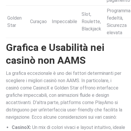
pagamento
Programma
Slot,
Golden
fedeltà,
Curaçao
Impeccabile
Roulette,
Star
Sicurezza
Blackjack
elevata
Grafica e Usabilità nei
casinò non AAMS
La grafica eccezionale è uno dei fattori determinanti per
scegliere i migliori casinò non AAMS. In particolare, i
casinò come CasinoX e Golden Star offrono interfacce
grafiche impeccabili, con animazioni fluide e design
accattivanti. D’altra parte, platforms come PlayAmo si
distinguono per un’interfaccia user-friendly che facilita la
navigazione. Ecco alcune considerazioni sui vari casinò:
CasinoX:
Un mix di colori vivaci e layout intuitivo, ideale