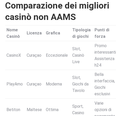
Comparazione dei migliori
casinò non AAMS
Nome
Tipologia
Punti di
Licenza
Grafica
Casinò
di giochi
forza
Promo
Slot,
interessanti
CasinoX
Curaçao
Eccezionale
Casinò
Assistenza
Live
h24
Bella
Slot,
interfaccia,
PlayAmo
Curaçao
Moderna
Giochi da
Giochi
Tavolo
esclusivi
Varie
Sport,
Betiton
Maltese
Ottima
opzioni di
Casino