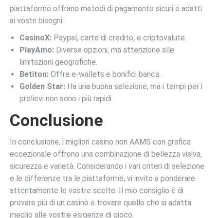
piattaforme offrano metodi di pagamento sicuri e adatti
ai vostri bisogni:
CasinoX:
Paypal, carte di credito, e criptovalute.
PlayAmo:
Diverse opzioni, ma attenzione alle
limitazioni geografiche.
Betiton:
Offre e-wallets e bonifici banca.
Golden Star:
Ha una buona selezione, ma i tempi per i
prelievi non sono i più rapidi.
Conclusione
In conclusione, i migliori casino non AAMS con grafica
eccezionale offrono una combinazione di bellezza visiva,
sicurezza e varietà. Considerando i vari criteri di selezione
e le differenze tra le piattaforme, vi invito a ponderare
attentamente le vostre scelte. Il mio consiglio è di
provare più di un casinò e trovare quello che si adatta
meglio alle vostre esigenze di gioco.